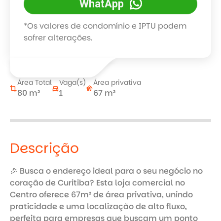
WhatApp
*Os valores de condomínio e IPTU podem
sofrer alterações.
Área Total
Vaga(s)
Área privativa
crop
directions_car
house
80 m²
1
67 m²
Descrição
🎉 Busca o endereço ideal para o seu negócio no 
coração de Curitiba? Esta loja comercial no 
Centro oferece 67m² de área privativa, unindo 
praticidade e uma localização de alto fluxo, 
perfeita para empresas que buscam um ponto 