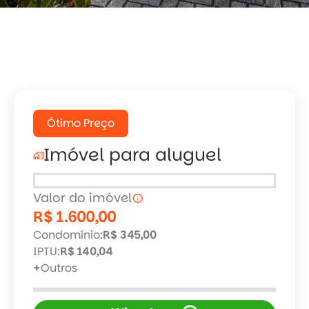
arrow_back
arrow_forward
Ótimo Preço
Imóvel para aluguel
home_work
Valor do imóvel
info
R$ 1.600,00
Condomínio:
R$ 345,00
IPTU:
R$ 140,04
+
Outros