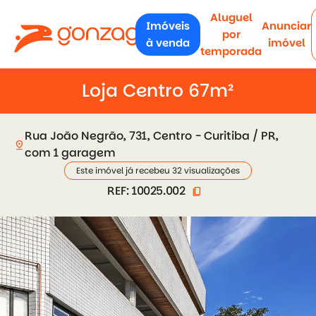
Aluguel
Imóveis
Anunciar
por
à venda
imóvel
temporada
Loja Centro 67m²
Rua João Negrão, 731, Centro - Curitiba / PR,
pin_drop
com 1 garagem
Este imóvel já recebeu 32 visualizações
REF: 10025.002
content_copy