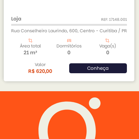
Loja
REF: 17148.001
Rua Conselheiro Laurindo, 600, Centro - Curitiba / PR
crop
bed
crop
Área total
Dormitórios
Vaga(s)
21 m²
0
0
Valor
Conheça
R$ 620,00
arrow_back
arrow_forward