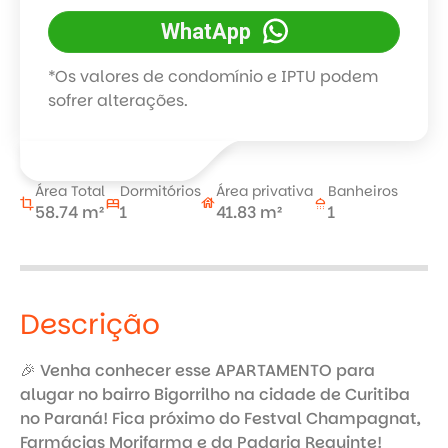
WhatApp
*Os valores de condomínio e IPTU podem
sofrer alterações.
Área Total
Dormitórios
Área privativa
Banheiros
crop
bed
house
shower
58.74 m²
1
41.83 m²
1
Descrição
🎉 Venha conhecer esse APARTAMENTO para 
alugar no bairro Bigorrilho na cidade de Curitiba 
no Paraná! Fica próximo do Festval Champagnat, 
Farmácias Morifarma e da Padaria Requinte!
