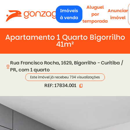
Aluguel
Imóveis
Anunciar
por
à venda
imóvel
temporada
Apartamento 1 Quarto Bigorrilho
41m²
Rua Francisco Rocha, 1629, Bigorrilho - Curitiba /
pin_drop
PR, com 1 quarto
Este imóvel já recebeu 734 visualizações
REF: 17834.001
content_copy