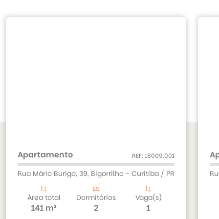
Apartamento
A
REF: 18009.001
Rua Mário Burigo, 39, Bigorrilho - Curitiba / PR
Ru
crop
bed
crop
Área total
Dormitórios
Vaga(s)
141 m²
2
1