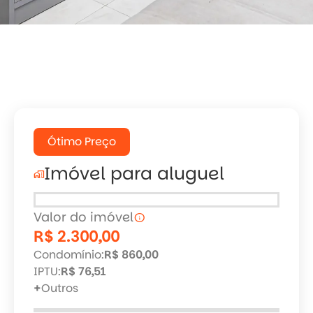
arrow_back
arrow_forward
Ótimo Preço
Imóvel para aluguel
home_work
Valor do imóvel
info
R$ 2.300,00
Condomínio:
R$ 860,00
IPTU:
R$ 76,51
+
Outros