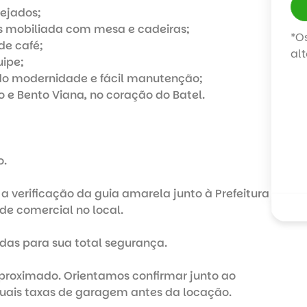
ejados;

s mobiliada com mesa e cadeiras;

*O
e café;

al
ipe;

o modernidade e fácil manutenção;

o e Bento Viana, no coração do Batel.

.

a verificação da guia amarela junto à Prefeitura 
de comercial no local.

as para sua total segurança.

aproximado. Orientamos confirmar junto ao 
tuais taxas de garagem antes da locação.
