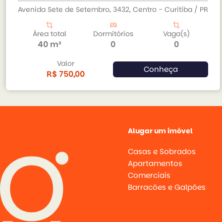
Avenida Sete de Setembro, 3432, Centro - Curitiba / PR
crop
bed
crop
Área total
Dormitórios
Vaga(s)
40 m²
0
0
Valor
Conheça
R$ 750,00
arrow_back
arrow_forward
Alugar um imóvel
Casas e Sobrados
Apartamentos
Comerciais
Barracões e Galpões