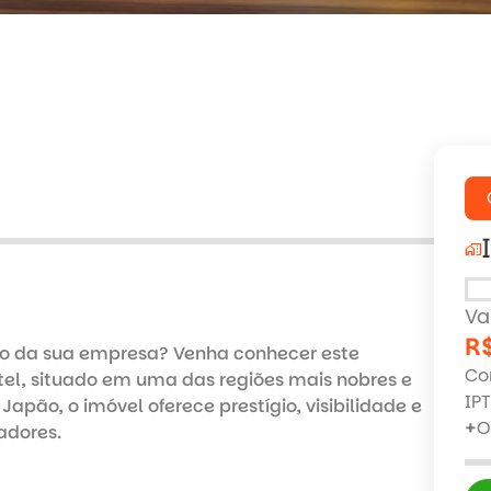
home_work
Va
R$
so da sua empresa? Venha conhecer este 
Co
tel, situado em uma das regiões mais nobres e 
IPT
apão, o imóvel oferece prestígio, visibilidade e 
+
O
dores.
