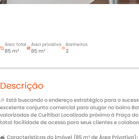
arrow_back
arrow_forward
Área Total
Área privativa
Banheiros
crop
house
shower
85 m²
85 m²
2
Descrição
🎉 Está buscando o endereço estratégico para o suces
excelente conjunto comercial para alugar no bairro Ba
valorizadas de Curitiba! Localizado próximo à Praça do J
total facilidade de acesso para seus clientes e colabora
🛋️ Características do Imóvel (85 m² de Área Privativa):
