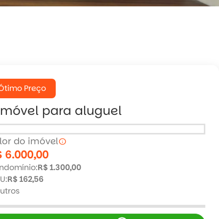
Ótimo Preço
Imóvel para aluguel
lor do imóvel
info
 6.000,00
ndomínio:
R$ 1.300,00
U:
R$ 162,56
utros