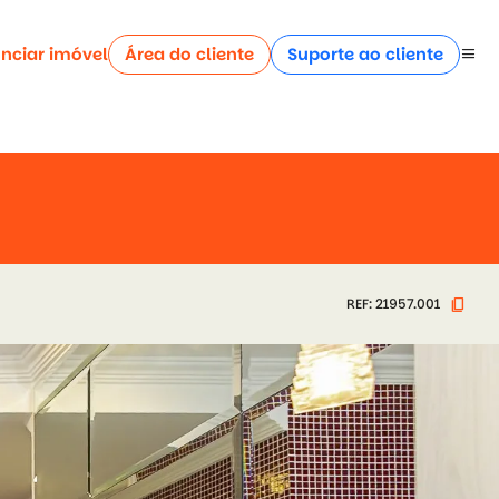
nciar imóvel
Área do cliente
Suporte ao cliente
menu
content_copy
REF: 21957.001