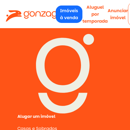
Aluguel
Imóveis
Anunciar
por
à venda
imóvel
temporada
Alugar um imóvel
Casas e Sobrados