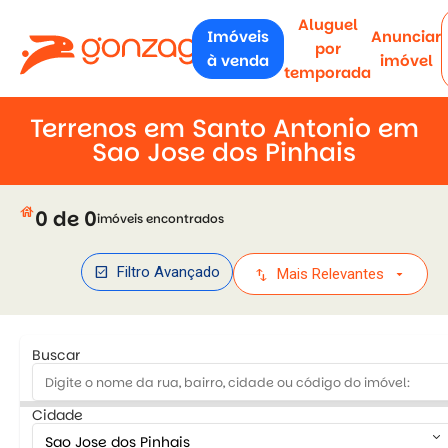
Aluguel
Imóveis
Anunciar
por
à venda
imóvel
temporada
Terrenos em Santo Antonio em
Sao Jose dos Pinhais
house
0 de 0
imóveis encontrados
check_box
Filtro Avançado
swap_vert
arrow_drop_down
Mais Relevantes
Buscar
Cidade
keyboard_arrow_down