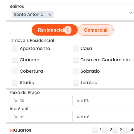
Bairros
keyboard_arrow_down
Santo Antonio
close
Residencial
1
Comercial
Imóveis Residencial
Apartamento
Casa
Chácara
Casa em Condominio
Cobertura
Sobrado
Studio
Terreno
Faixa de Preço
Área² útil
1
2
3
4
Quartos
bed