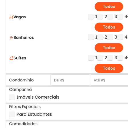
Todos
1
2
3
4
Vagas
directions_car
Todos
1
2
3
4
Banheiros
shower
Todos
1
2
3
4
Suítes
bathtub
Todos
Condomínio
Campanha
Imóveis Comerciais
Filtros Especiais
Para Estudantes
Comodidades