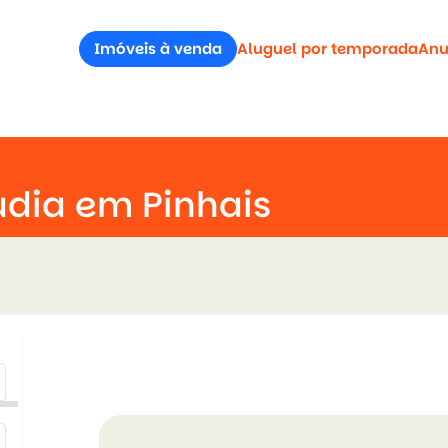
Imóveis à venda
Aluguel por temporada
Anu
udia em Pinhais