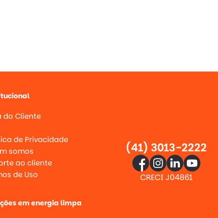
itucional
 do Cliente
g
tica de Privacidade
(41) 3013-2222
m somos
rte ao cliente
mos de Uso
CRECI J04861
uções em energia limpa