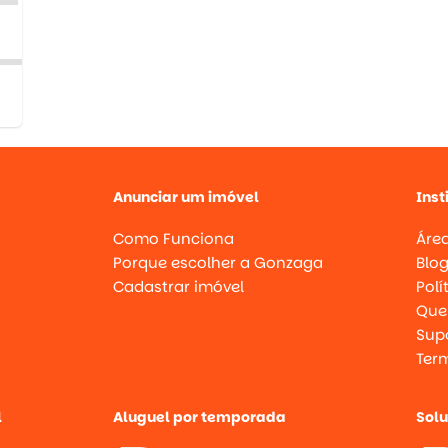
Anunciar um imóvel
Inst
Como Funciona
Área
Porque escolher a Gonzaga
Blo
Cadastrar imóvel
Polí
Que
Supo
Ter
l
Aluguel por temporada
Sol