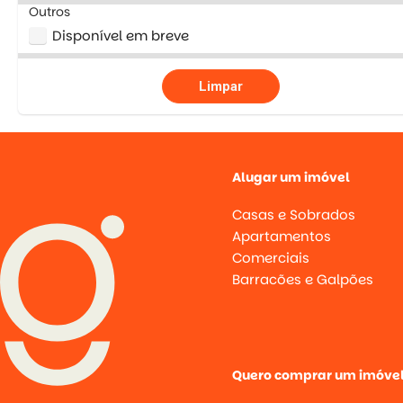
Outros
Disponível em breve
Limpar
Alugar um imóvel
Casas e Sobrados
Apartamentos
Comerciais
Barracões e Galpões
Quero comprar um imóve