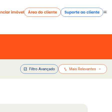
nciar imóvel
Área do cliente
Suporte ao cliente
menu
check_box
swap_vert
arrow_drop_down
Filtro Avançado
Mais Relevantes