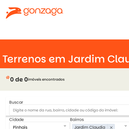
keyboard_arrow_down
close
Terrenos em Jardim Cla
house
0 de 0
imóveis encontrados
Buscar
Cidade
Bairros
keyboard_arrow_down
keyboard_arrow_down
Jardim Claudia
close