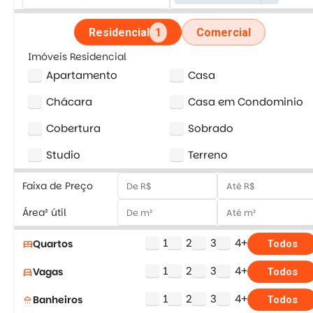
Residencial
1
Comercial
Imóveis Residencial
Apartamento
Casa
Chácara
Casa em Condominio
Cobertura
Sobrado
Studio
Terreno
Faixa de Preço
Área² útil
1
2
3
4+
Quartos
bed
Todos
1
2
3
4+
Vagas
directions_car
Todos
1
2
3
4+
Banheiros
shower
Todos