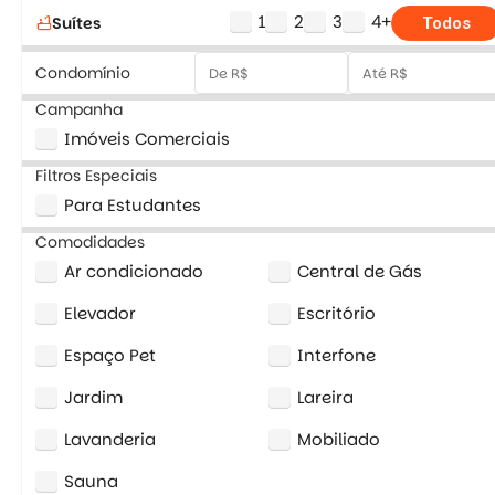
1
2
3
4+
Suítes
bathtub
Todos
Condomínio
Campanha
Imóveis Comerciais
Filtros Especiais
Para Estudantes
Comodidades
Ar condicionado
Central de Gás
Elevador
Escritório
Espaço Pet
Interfone
Jardim
Lareira
Lavanderia
Mobiliado
Sauna