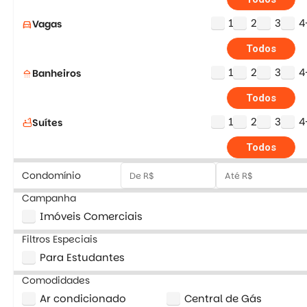
1
2
3
4
Vagas
directions_car
Todos
1
2
3
4
Banheiros
shower
Todos
1
2
3
4
Suítes
bathtub
Todos
Condomínio
Campanha
Imóveis Comerciais
Filtros Especiais
Para Estudantes
Comodidades
Ar condicionado
Central de Gás