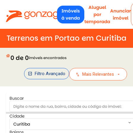
Aluguel
Imóveis
Anunciar
por
à venda
imóvel
temporada
Terrenos em Portao em Curitiba
house
0 de 0
imóveis encontrados
check_box
Filtro Avançado
swap_vert
arrow_drop_down
Mais Relevantes
Buscar
Cidade
keyboard_arrow_down
Bairros