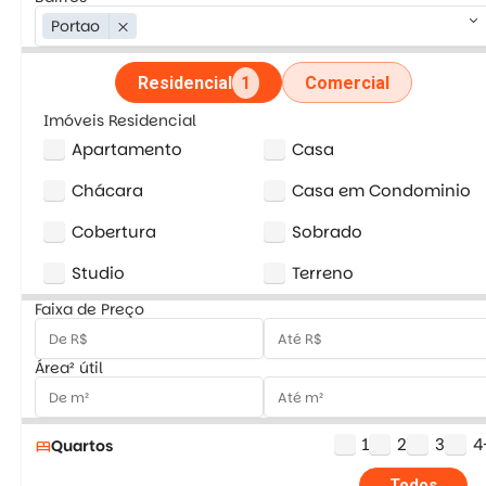
keyboard_arrow_down
Portao
close
Residencial
1
Comercial
Imóveis Residencial
Apartamento
Casa
Chácara
Casa em Condominio
Cobertura
Sobrado
Studio
Terreno
Faixa de Preço
Área² útil
1
2
3
4
Quartos
bed
Todos