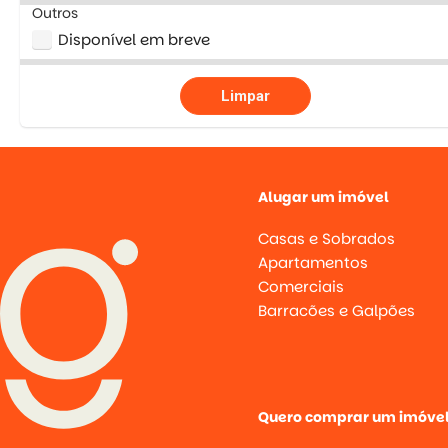
Outros
Disponível em breve
Limpar
Alugar um imóvel
Casas e Sobrados
Apartamentos
Comerciais
Barracões e Galpões
Quero comprar um imóve