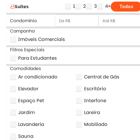
1
2
3
4+
Suítes
bathtub
Todos
Condomínio
Campanha
Imóveis Comerciais
Filtros Especiais
Para Estudantes
Comodidades
Ar condicionado
Central de Gás
Elevador
Escritório
Espaço Pet
Interfone
Jardim
Lareira
Lavanderia
Mobiliado
Sauna