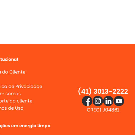
itucional
 do Cliente
g
tica de Privacidade
(41) 3013-2222
m somos
rte ao cliente
mos de Uso
CRECI J04861
uções em energia limpa