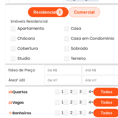
Residencial
1
Comercial
Imóveis Residencial
Apartamento
Casa
Chácara
Casa em Condominio
Cobertura
Sobrado
Studio
Terreno
Faixa de Preço
Área² útil
1
2
3
4+
Quartos
bed
Todos
1
2
3
4+
Vagas
directions_car
Todos
1
2
3
4+
Banheiros
shower
Todos