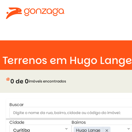
keyboard_arrow_down
Terrenos em Hugo Lange
house
0 de 0
imóveis encontrados
Buscar
Cidade
Bairros
keyboard_arrow_down
keyboard_arrow_down
Hugo Lange
close