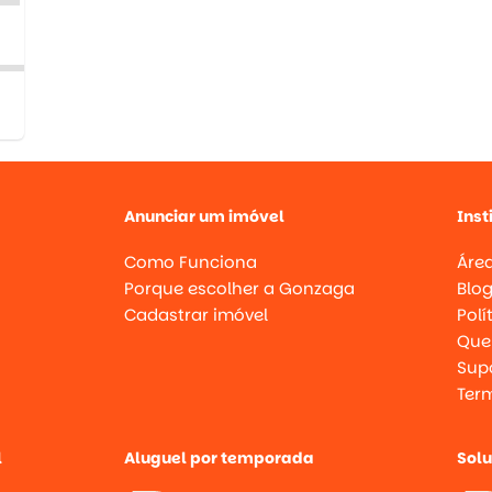
Anunciar um imóvel
Inst
Como Funciona
Área
Porque escolher a Gonzaga
Blo
Cadastrar imóvel
Polí
Que
Supo
Ter
l
Aluguel por temporada
Sol