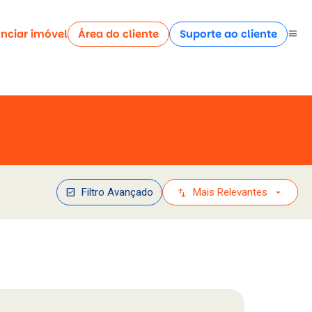
nciar imóvel
Área do cliente
Suporte ao cliente
menu
check_box
swap_vert
arrow_drop_down
Filtro Avançado
Mais Relevantes