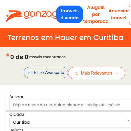
Aluguel
Imóveis
Anunciar
por
à venda
imóvel
temporada
Terrenos em Hauer em Curitiba
house
0 de 0
imóveis encontrados
check_box
Filtro Avançado
swap_vert
arrow_drop_down
Mais Relevantes
Buscar
Cidade
keyboard_arrow_down
Bairros