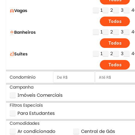
1
2
3
4
Vagas
directions_car
Todos
1
2
3
4
Banheiros
shower
Todos
1
2
3
4
Suítes
bathtub
Todos
Condomínio
Campanha
Imóveis Comerciais
Filtros Especiais
Para Estudantes
Comodidades
Ar condicionado
Central de Gás