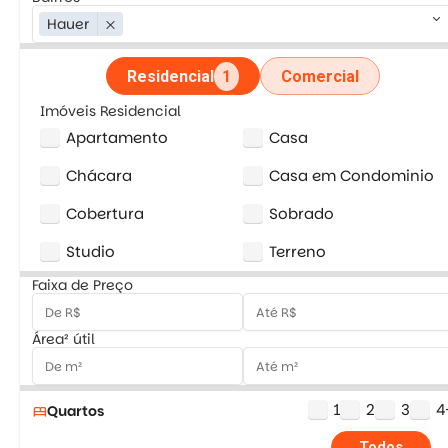
keyboard_arrow_down
Hauer
close
Residencial
1
Comercial
Imóveis Residencial
Apartamento
Casa
Chácara
Casa em Condominio
Cobertura
Sobrado
Studio
Terreno
Faixa de Preço
Área² útil
1
2
3
4
Quartos
bed
Todos