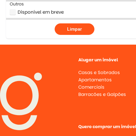
Outros
Disponível em breve
Limpar
Alugar um imóvel
Casas e Sobrados
Apartamentos
Comerciais
Barracões e Galpões
Quero comprar um imóve