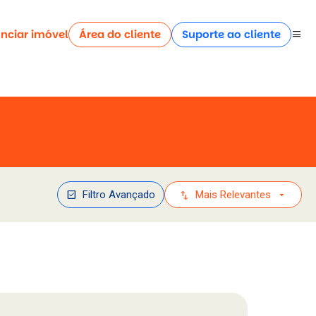
nciar imóvel
Área do cliente
Suporte ao cliente
menu
check_box
swap_vert
arrow_drop_down
Filtro Avançado
Mais Relevantes