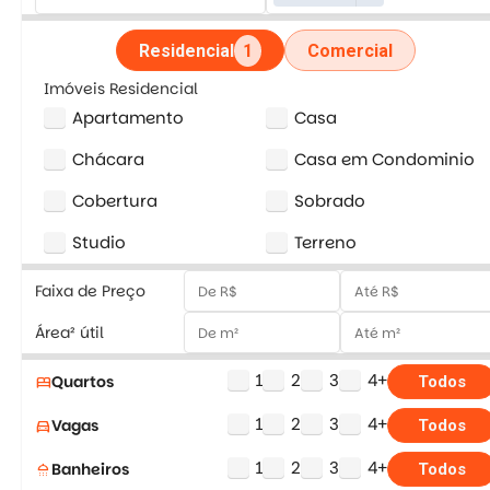
Residencial
1
Comercial
Imóveis Residencial
Apartamento
Casa
Chácara
Casa em Condominio
Cobertura
Sobrado
Studio
Terreno
Faixa de Preço
Área² útil
1
2
3
4+
Quartos
bed
Todos
1
2
3
4+
Vagas
directions_car
Todos
1
2
3
4+
Banheiros
shower
Todos