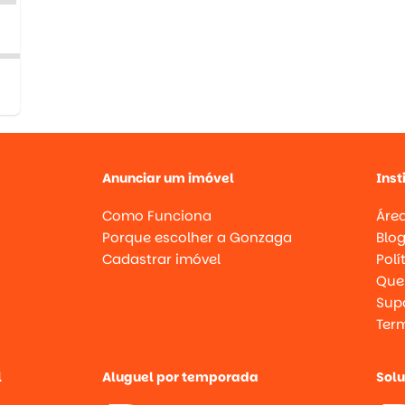
Anunciar um imóvel
Inst
Como Funciona
Área
Porque escolher a Gonzaga
Blo
Cadastrar imóvel
Polí
Que
Supo
Ter
l
Aluguel por temporada
Sol