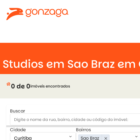
keyboard_arrow_down
Studios em Sao Braz em 
house
0 de 0
imóveis encontrados
Buscar
Cidade
Bairros
keyboard_arrow_down
keyboard_arrow_down
Sao Braz
close