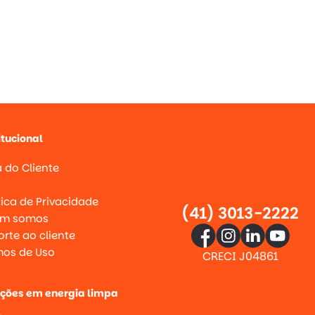
itucional
 do Cliente
g
tica de Privacidade
(41) 3013-2222
m somos
rte ao cliente
mos de Uso
CRECI J04861
uções em energia limpa