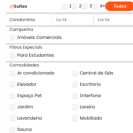
1
2
3
4+
Suítes
bathtub
Todos
Condomínio
Campanha
Imóveis Comerciais
Filtros Especiais
Para Estudantes
Comodidades
Ar condicionado
Central de Gás
Elevador
Escritório
Espaço Pet
Interfone
Jardim
Lareira
Lavanderia
Mobiliado
Sauna