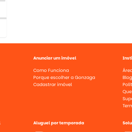
Anunciar um imóvel
Inst
Como Funciona
Área
Porque escolher a Gonzaga
Blo
Cadastrar imóvel
Polí
Que
Supo
Ter
l
Aluguel por temporada
Sol