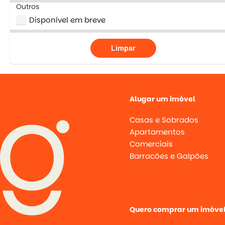
Outros
Disponível em breve
Limpar
Alugar um imóvel
Casas e Sobrados
Apartamentos
Comerciais
Barracões e Galpões
Quero comprar um imóve