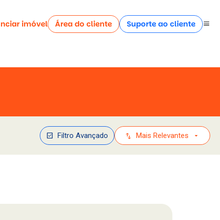
nciar imóvel
Área do cliente
Suporte ao cliente
menu
check_box
swap_vert
arrow_drop_down
Filtro Avançado
Mais Relevantes