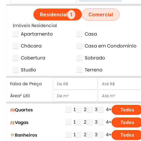
Residencial
1
Comercial
Imóveis Residencial
Apartamento
Casa
Chácara
Casa em Condominio
Cobertura
Sobrado
Studio
Terreno
Faixa de Preço
Área² útil
1
2
3
4+
Quartos
bed
Todos
1
2
3
4+
Vagas
directions_car
Todos
1
2
3
4+
Banheiros
shower
Todos