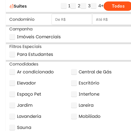
1
2
3
4+
Suítes
bathtub
Todos
Condomínio
Campanha
Imóveis Comerciais
Filtros Especiais
Para Estudantes
Comodidades
Ar condicionado
Central de Gás
Elevador
Escritório
Espaço Pet
Interfone
Jardim
Lareira
Lavanderia
Mobiliado
Sauna