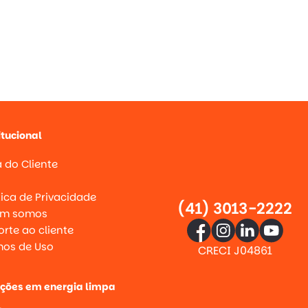
itucional
 do Cliente
g
tica de Privacidade
(41) 3013-2222
m somos
rte ao cliente
mos de Uso
CRECI J04861
uções em energia limpa