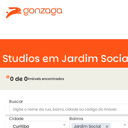
keyboard_arrow_down
e
Studios em Jardim Socia
house
0 de 0
imóveis encontrados
Buscar
Cidade
Bairros
keyboard_arrow_down
keyboard_arrow_down
Jardim Social
close