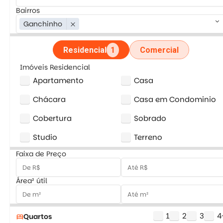
Bairros
keyboard_arrow_down
Ganchinho
close
Residencial
1
Comercial
Imóveis Residencial
Apartamento
Casa
Chácara
Casa em Condominio
Cobertura
Sobrado
Studio
Terreno
Faixa de Preço
Área² útil
1
2
3
4
Quartos
bed