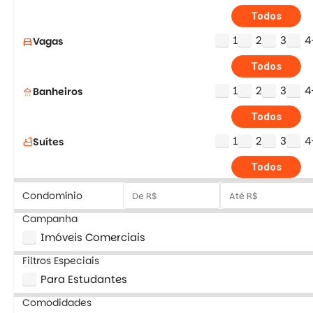
Todos
1
2
3
4
Vagas
directions_car
Todos
1
2
3
4
Banheiros
shower
Todos
1
2
3
4
Suítes
bathtub
Todos
Condomínio
Campanha
Imóveis Comerciais
Filtros Especiais
Para Estudantes
Comodidades