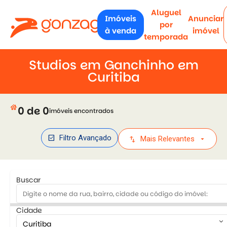
Aluguel
Imóveis
Anunciar
por
à venda
imóvel
temporada
Studios em Ganchinho em
Curitiba
house
0 de 0
imóveis encontrados
check_box
Filtro Avançado
swap_vert
arrow_drop_down
Mais Relevantes
Buscar
Cidade
keyboard_arrow_down