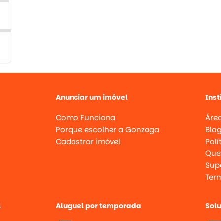
Anunciar um imóvel
Inst
Como Funciona
Área
Porque escolher a Gonzaga
Blo
Cadastrar imóvel
Polí
Que
Supo
Ter
l
Aluguel por temporada
Sol