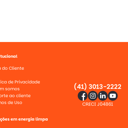
itucional
 do Cliente
g
tica de Privacidade
(41) 3013-2222
m somos
rte ao cliente
mos de Uso
CRECI J04861
uções em energia limpa