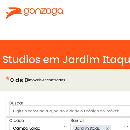
keyboard_arrow_down
Studios em Jardim Itaq
house
0 de 0
imóveis encontrados
Buscar
Cidade
Bairros
keyboard_arrow_down
keyboard_arrow_down
Jardim Itaqui
close