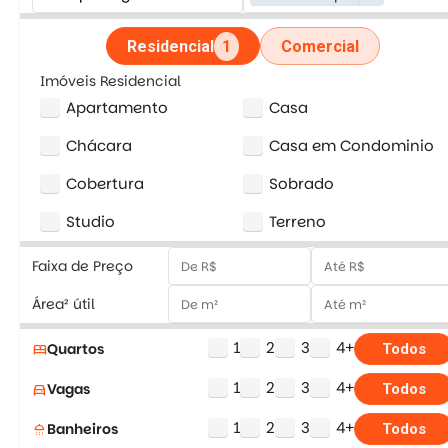
Residencial
1
Comercial
Imóveis Residencial
Apartamento
Casa
Chácara
Casa em Condominio
Cobertura
Sobrado
Studio
Terreno
Faixa de Preço
Área² útil
1
2
3
4+
Quartos
bed
Todos
1
2
3
4+
Vagas
directions_car
Todos
1
2
3
4+
Banheiros
shower
Todos