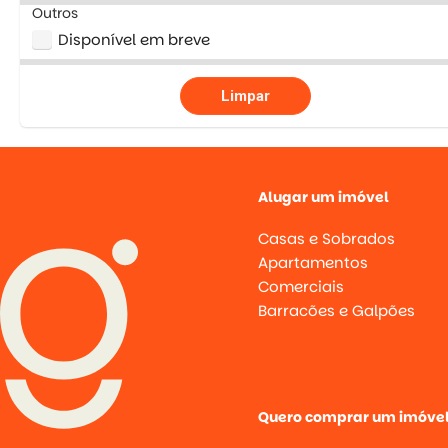
Outros
Disponível em breve
Limpar
Alugar um imóvel
Casas e Sobrados
Apartamentos
Comerciais
Barracões e Galpões
Quero comprar um imóve