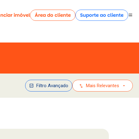
nciar imóvel
Área do cliente
Suporte ao cliente
menu
check_box
swap_vert
arrow_drop_down
Filtro Avançado
Mais Relevantes