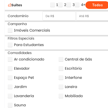
1
2
3
4+
Suítes
bathtub
Todos
Condomínio
Campanha
Imóveis Comerciais
Filtros Especiais
Para Estudantes
Comodidades
Ar condicionado
Central de Gás
Elevador
Escritório
Espaço Pet
Interfone
Jardim
Lareira
Lavanderia
Mobiliado
Sauna