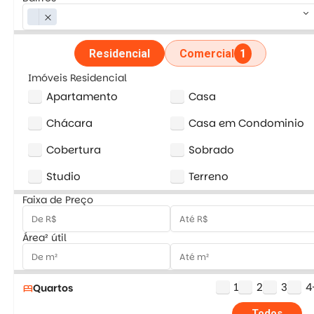
keyboard_arrow_down
close
Residencial
Comercial
1
Imóveis Residencial
Apartamento
Casa
Chácara
Casa em Condominio
Cobertura
Sobrado
Studio
Terreno
Faixa de Preço
Área² útil
1
2
3
4
Quartos
bed
Todos