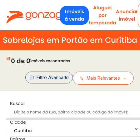
Aluguel
Imóveis
Anunciar
por
à venda
imóvel
temporada
Sobrelojas em Portão em Curitiba
house
0 de 0
imóveis encontrados
check_box
Filtro Avançado
swap_vert
arrow_drop_down
Mais Relevantes
Buscar
Cidade
keyboard_arrow_down
Bairros