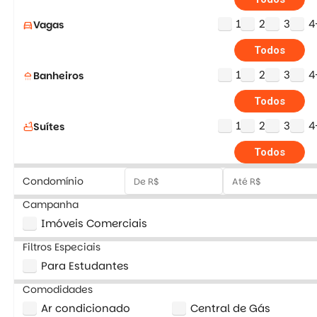
1
2
3
4
Vagas
directions_car
Todos
1
2
3
4
Banheiros
shower
Todos
1
2
3
4
Suítes
bathtub
Todos
Condomínio
Campanha
Imóveis Comerciais
Filtros Especiais
Para Estudantes
Comodidades
Ar condicionado
Central de Gás