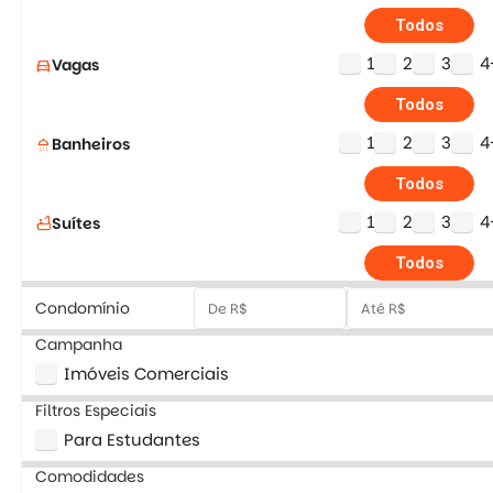
Todos
1
2
3
4
Vagas
directions_car
Todos
1
2
3
4
Banheiros
shower
Todos
1
2
3
4
Suítes
bathtub
Todos
Condomínio
Campanha
Imóveis Comerciais
Filtros Especiais
Para Estudantes
Comodidades