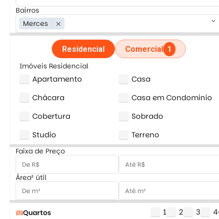
Bairros
keyboard_arrow_down
Merces
close
Residencial
Comercial
1
Imóveis Residencial
Apartamento
Casa
Chácara
Casa em Condominio
Cobertura
Sobrado
Studio
Terreno
Faixa de Preço
Área² útil
1
2
3
4
Quartos
bed