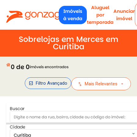
Aluguel
Imóveis
Anunciar
por
à venda
imóvel
temporada
Sobrelojas em Merces em
Curitiba
house
0 de 0
imóveis encontrados
check_box
Filtro Avançado
swap_vert
arrow_drop_down
Mais Relevantes
Buscar
Cidade
keyboard_arrow_down