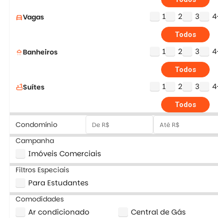
1
2
3
4
Vagas
directions_car
Todos
1
2
3
4
Banheiros
shower
Todos
1
2
3
4
Suítes
bathtub
Todos
Condomínio
Campanha
Imóveis Comerciais
Filtros Especiais
Para Estudantes
Comodidades
Ar condicionado
Central de Gás