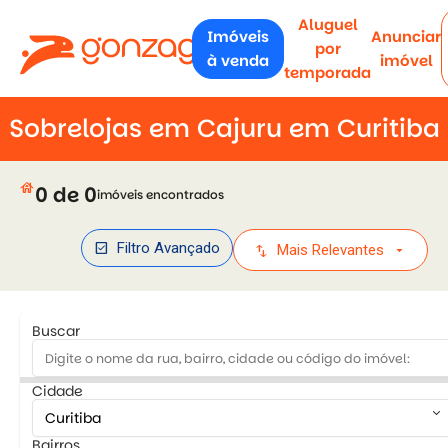
Aluguel
Imóveis
Anunciar
por
à venda
imóvel
temporada
Sobrelojas em Cajuru em Curitiba
house
0 de 0
imóveis encontrados
check_box
Filtro Avançado
swap_vert
arrow_drop_down
Mais Relevantes
Buscar
Cidade
keyboard_arrow_down
Bairros