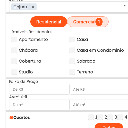
keyboard_arrow_down
Cajuru
close
Residencial
Comercial
1
Imóveis Residencial
Apartamento
Casa
Chácara
Casa em Condominio
Cobertura
Sobrado
Studio
Terreno
Faixa de Preço
Área² útil
1
2
3
4
Quartos
bed
Todos