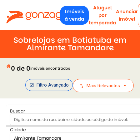
Aluguel
Imóveis
Anunciar
por
à venda
imóvel
temporada
Sobrelojas em Botiatuba em
Almirante Tamandare
house
0 de 0
imóveis encontrados
check_box
Filtro Avançado
swap_vert
arrow_drop_down
Mais Relevantes
Buscar
Cidade
keyboard_arrow_down