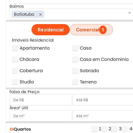
Bairros
keyboard_arrow_down
Botiatuba
close
Residencial
Comercial
1
Imóveis Residencial
Apartamento
Casa
Chácara
Casa em Condominio
Cobertura
Sobrado
Studio
Terreno
Faixa de Preço
Área² útil
1
2
3
4
Quartos
bed