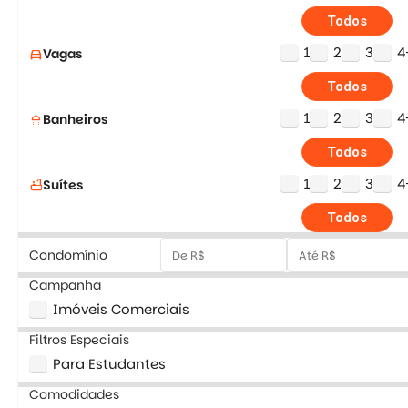
Todos
1
2
3
4
Vagas
directions_car
Todos
1
2
3
4
Banheiros
shower
Todos
1
2
3
4
Suítes
bathtub
Todos
Condomínio
Campanha
Imóveis Comerciais
Filtros Especiais
Para Estudantes
Comodidades