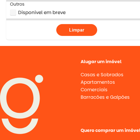
Outros
Disponível em breve
Limpar
Alugar um imóvel
Casas e Sobrados
Apartamentos
Comerciais
Barracões e Galpões
Quero comprar um imóve