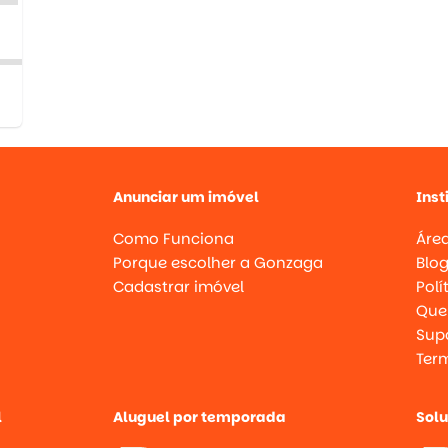
Anunciar um imóvel
Inst
Como Funciona
Área
Porque escolher a Gonzaga
Blo
Cadastrar imóvel
Polí
Que
Supo
Ter
l
Aluguel por temporada
Sol