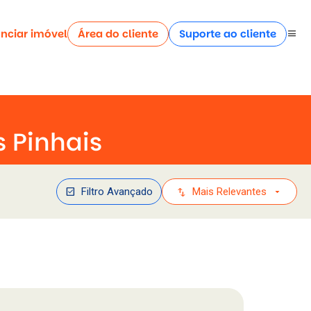
nciar imóvel
Área do cliente
Suporte ao cliente
menu
 Pinhais
check_box
swap_vert
arrow_drop_down
Filtro Avançado
Mais Relevantes