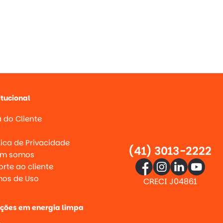
itucional
 do Cliente
g
tica de Privacidade
(41) 3013-2222
m somos
rte ao cliente
mos de Uso
CRECI J04861
uções em energia limpa