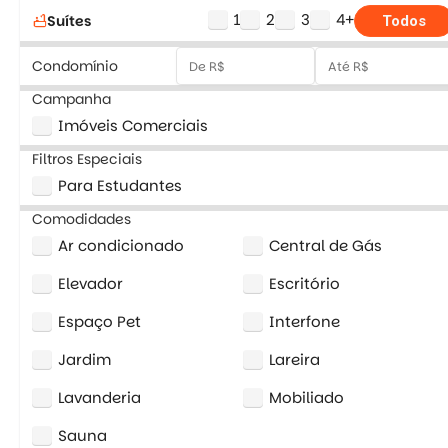
1
2
3
4+
Suítes
bathtub
Todos
Condomínio
Campanha
Imóveis Comerciais
Filtros Especiais
Para Estudantes
Comodidades
Ar condicionado
Central de Gás
Elevador
Escritório
Espaço Pet
Interfone
Jardim
Lareira
Lavanderia
Mobiliado
Sauna