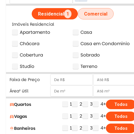
Residencial
1
Comercial
Imóveis Residencial
Apartamento
Casa
Chácara
Casa em Condominio
Cobertura
Sobrado
Studio
Terreno
Faixa de Preço
Área² útil
1
2
3
4+
Quartos
bed
Todos
1
2
3
4+
Vagas
directions_car
Todos
1
2
3
4+
Banheiros
shower
Todos