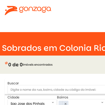
keyboard_arrow_down
Sobrados em Colonia Ri
house
0 de 0
imóveis encontrados
Buscar
Cidade
Bairros
keyboard_arrow_down
keyboard_arrow_down
close