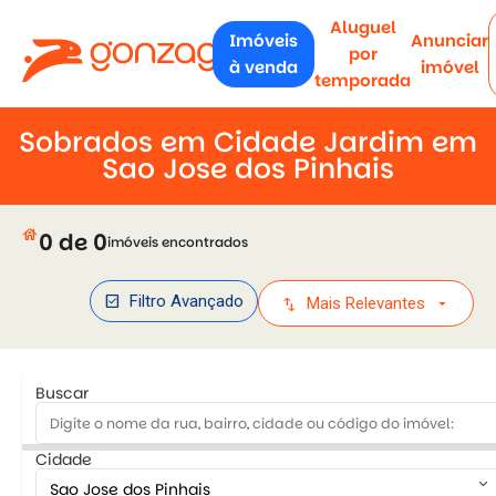
Aluguel
Imóveis
Anunciar
por
à venda
imóvel
temporada
Sobrados em Cidade Jardim em
Sao Jose dos Pinhais
house
0 de 0
imóveis encontrados
check_box
Filtro Avançado
swap_vert
arrow_drop_down
Mais Relevantes
Buscar
Cidade
keyboard_arrow_down