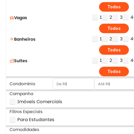
Todos
1
2
3
4
Vagas
directions_car
Todos
1
2
3
4
Banheiros
shower
Todos
1
2
3
4
Suítes
bathtub
Todos
Condomínio
Campanha
Imóveis Comerciais
Filtros Especiais
Para Estudantes
Comodidades