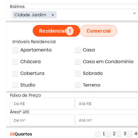
Bairros
keyboard_arrow_down
Cidade Jardim
close
Residencial
1
Comercial
Imóveis Residencial
Apartamento
Casa
Chácara
Casa em Condominio
Cobertura
Sobrado
Studio
Terreno
Faixa de Preço
Área² útil
1
2
3
4
Quartos
bed