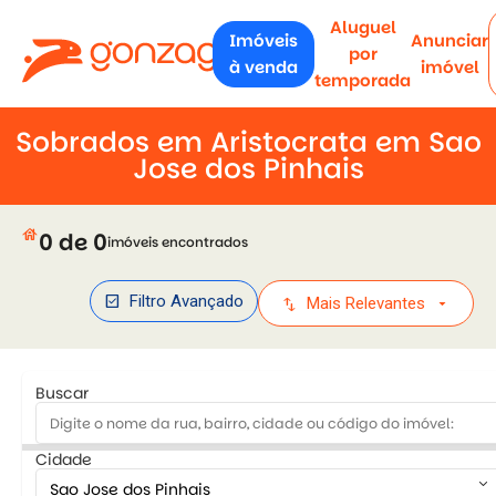
Aluguel
Imóveis
Anunciar
por
à venda
imóvel
temporada
Sobrados em Aristocrata em Sao
Jose dos Pinhais
house
0 de 0
imóveis encontrados
check_box
Filtro Avançado
swap_vert
arrow_drop_down
Mais Relevantes
Buscar
Cidade
keyboard_arrow_down