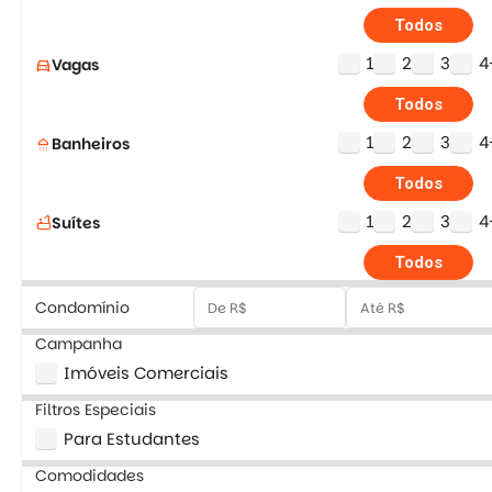
Todos
1
2
3
4
Vagas
directions_car
Todos
1
2
3
4
Banheiros
shower
Todos
1
2
3
4
Suítes
bathtub
Todos
Condomínio
Campanha
Imóveis Comerciais
Filtros Especiais
Para Estudantes
Comodidades