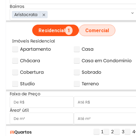
Bairros
keyboard_arrow_down
Aristocrata
close
Residencial
1
Comercial
Imóveis Residencial
Apartamento
Casa
Chácara
Casa em Condominio
Cobertura
Sobrado
Studio
Terreno
Faixa de Preço
Área² útil
1
2
3
4
Quartos
bed