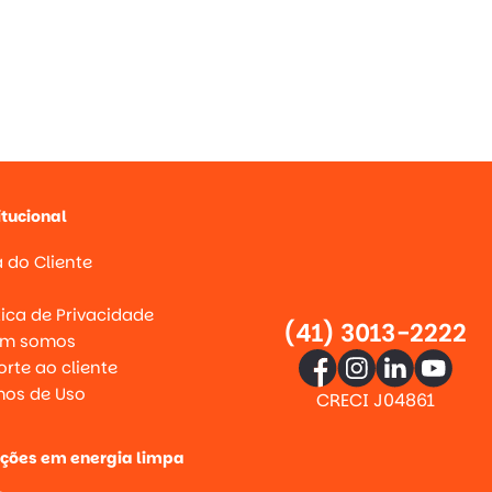
itucional
 do Cliente
g
tica de Privacidade
(41) 3013-2222
m somos
rte ao cliente
mos de Uso
CRECI J04861
uções em energia limpa