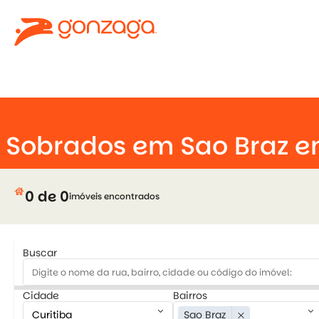
keyboard_arrow_down
Sobrados em Sao Braz e
house
0 de 0
imóveis encontrados
Buscar
Cidade
Bairros
keyboard_arrow_down
keyboard_arrow_down
Sao Braz
close