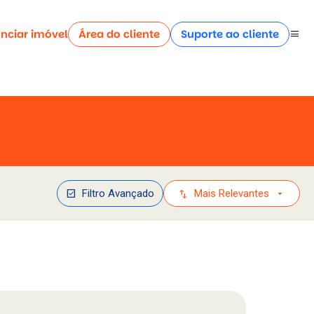
nciar imóvel
Área do cliente
Suporte ao cliente
menu
check_box
swap_vert
arrow_drop_down
Filtro Avançado
Mais Relevantes