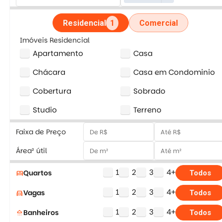
Residencial
1
Comercial
Imóveis Residencial
Apartamento
Casa
Chácara
Casa em Condominio
Cobertura
Sobrado
Studio
Terreno
Faixa de Preço
Área² útil
1
2
3
4+
Quartos
bed
Todos
1
2
3
4+
Vagas
directions_car
Todos
1
2
3
4+
Banheiros
shower
Todos