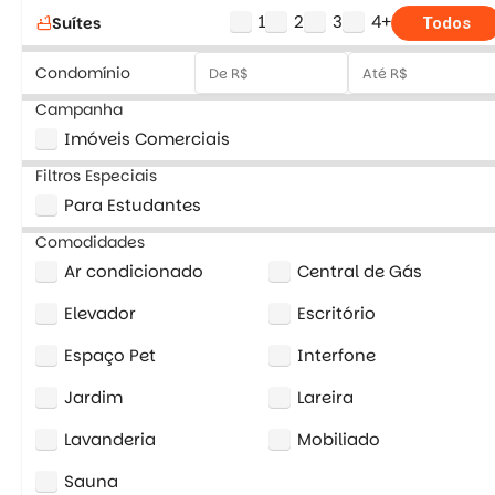
1
2
3
4+
Suítes
bathtub
Todos
Condomínio
Campanha
Imóveis Comerciais
Filtros Especiais
Para Estudantes
Comodidades
Ar condicionado
Central de Gás
Elevador
Escritório
Espaço Pet
Interfone
Jardim
Lareira
Lavanderia
Mobiliado
Sauna