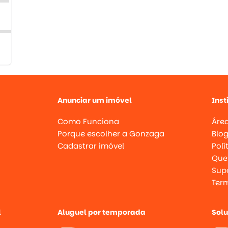
Anunciar um imóvel
Inst
Como Funciona
Área
Porque escolher a Gonzaga
Blo
Cadastrar imóvel
Polí
Que
Supo
Ter
l
Aluguel por temporada
Sol