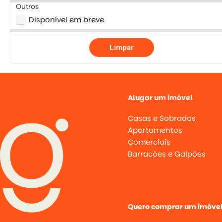
Outros
Disponível em breve
Limpar
Alugar um imóvel
Casas e Sobrados
Apartamentos
Comerciais
Barracões e Galpões
Quero comprar um imóve