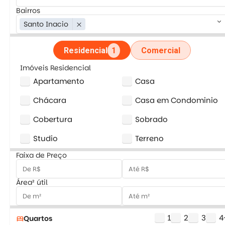
Bairros
keyboard_arrow_down
Santo Inacio
close
Residencial
1
Comercial
Imóveis Residencial
Apartamento
Casa
Chácara
Casa em Condominio
Cobertura
Sobrado
Studio
Terreno
Faixa de Preço
Área² útil
1
2
3
4
Quartos
bed