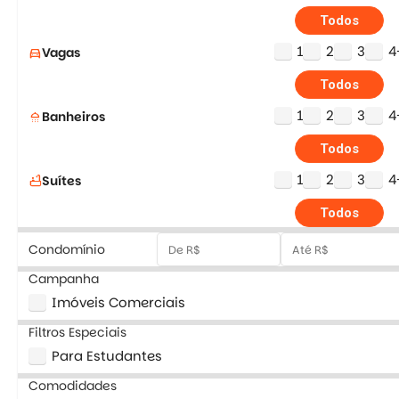
Todos
1
2
3
4
Vagas
directions_car
Todos
1
2
3
4
Banheiros
shower
Todos
1
2
3
4
Suítes
bathtub
Todos
Condomínio
Campanha
Imóveis Comerciais
Filtros Especiais
Para Estudantes
Comodidades