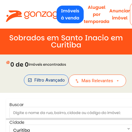
Aluguel
Imóveis
Anunciar
por
à venda
imóvel
temporada
Sobrados em Santo Inacio em
Curitiba
house
0 de 0
imóveis encontrados
check_box
Filtro Avançado
swap_vert
arrow_drop_down
Mais Relevantes
Buscar
Cidade
keyboard_arrow_down