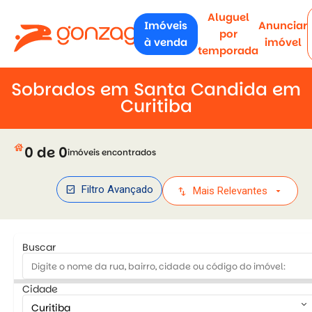
Aluguel
Imóveis
Anunciar
por
à venda
imóvel
temporada
Sobrados em Santa Candida em
Curitiba
house
0 de 0
imóveis encontrados
check_box
Filtro Avançado
swap_vert
arrow_drop_down
Mais Relevantes
Buscar
Cidade
keyboard_arrow_down