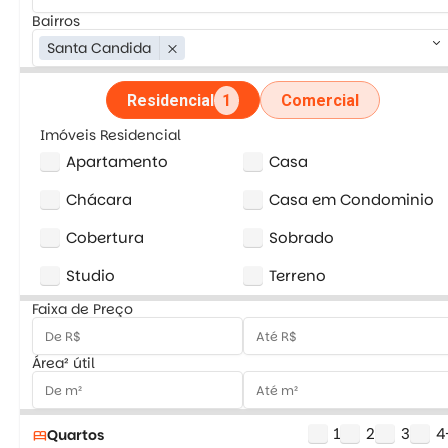
Bairros
keyboard_arrow_down
Santa Candida
close
Residencial
1
Comercial
Imóveis Residencial
Apartamento
Casa
Chácara
Casa em Condominio
Cobertura
Sobrado
Studio
Terreno
Faixa de Preço
Área² útil
1
2
3
4
Quartos
bed