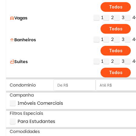
Todos
1
2
3
4
Vagas
directions_car
Todos
1
2
3
4
Banheiros
shower
Todos
1
2
3
4
Suítes
bathtub
Todos
Condomínio
Campanha
Imóveis Comerciais
Filtros Especiais
Para Estudantes
Comodidades