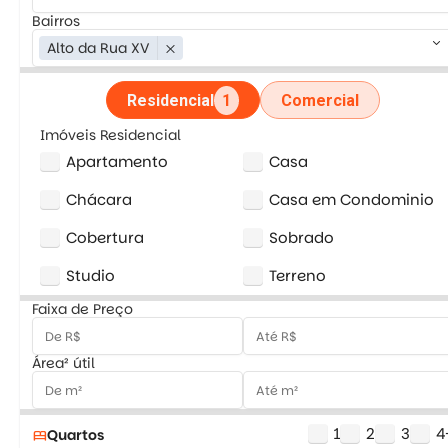
Bairros
keyboard_arrow_down
Alto da Rua XV
close
Residencial
1
Comercial
Imóveis Residencial
Apartamento
Casa
Chácara
Casa em Condominio
Cobertura
Sobrado
Studio
Terreno
Faixa de Preço
Área² útil
1
2
3
4
Quartos
bed