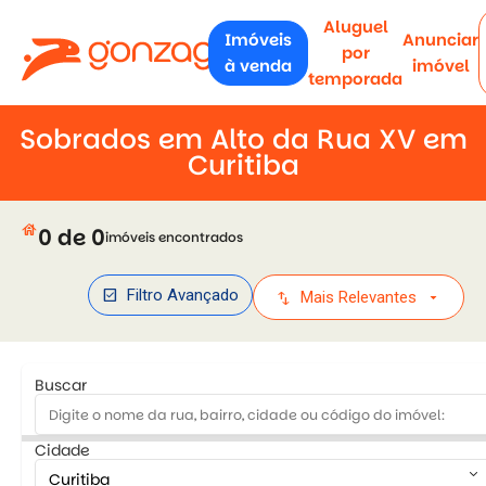
Aluguel
Imóveis
Anunciar
por
à venda
imóvel
temporada
Sobrados em Alto da Rua XV em
Curitiba
house
0 de 0
imóveis encontrados
check_box
Filtro Avançado
swap_vert
arrow_drop_down
Mais Relevantes
Buscar
Cidade
keyboard_arrow_down