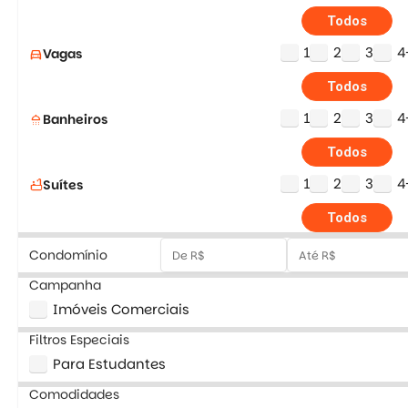
Todos
1
2
3
4
Vagas
directions_car
Todos
1
2
3
4
Banheiros
shower
Todos
1
2
3
4
Suítes
bathtub
Todos
Condomínio
Campanha
Imóveis Comerciais
Filtros Especiais
Para Estudantes
Comodidades