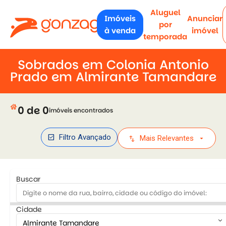
Aluguel
Imóveis
Anunciar
por
à venda
imóvel
temporada
Sobrados em Colonia Antonio
Prado em Almirante Tamandare
house
0 de 0
imóveis encontrados
check_box
Filtro Avançado
swap_vert
arrow_drop_down
Mais Relevantes
Buscar
Cidade
keyboard_arrow_down