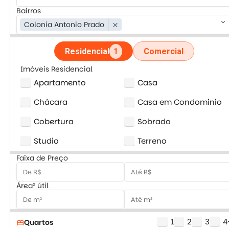
Bairros
keyboard_arrow_down
Colonia Antonio Prado
close
Residencial
1
Comercial
Imóveis Residencial
Apartamento
Casa
Chácara
Casa em Condominio
Cobertura
Sobrado
Studio
Terreno
Faixa de Preço
Área² útil
1
2
3
4
Quartos
bed