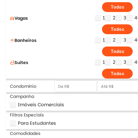
Todos
1
2
3
4
Vagas
directions_car
Todos
1
2
3
4
Banheiros
shower
Todos
1
2
3
4
Suítes
bathtub
Todos
Condomínio
Campanha
Imóveis Comerciais
Filtros Especiais
Para Estudantes
Comodidades