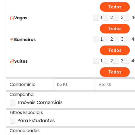
Todos
1
2
3
4
Vagas
directions_car
Todos
1
2
3
4
Banheiros
shower
Todos
1
2
3
4
Suítes
bathtub
Todos
Condomínio
Campanha
Imóveis Comerciais
Filtros Especiais
Para Estudantes
Comodidades