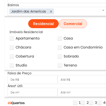
Bairros
keyboard_arrow_down
Jardim das Americas
close
Residencial
Comercial
Imóveis Residencial
Apartamento
Casa
Chácara
Casa em Condominio
Cobertura
Sobrado
Studio
Terreno
Faixa de Preço
Área² útil
1
2
3
4
Quartos
bed