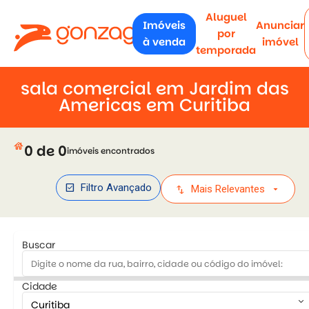
Aluguel
Imóveis
Anunciar
por
à venda
imóvel
temporada
sala comercial em Jardim das
Americas em Curitiba
house
0 de 0
imóveis encontrados
check_box
Filtro Avançado
swap_vert
arrow_drop_down
Mais Relevantes
Buscar
Cidade
keyboard_arrow_down