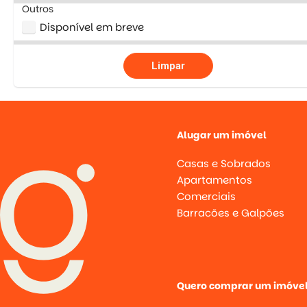
Outros
Disponível em breve
Limpar
Alugar um imóvel
Casas e Sobrados
Apartamentos
Comerciais
Barracões e Galpões
Quero comprar um imóve