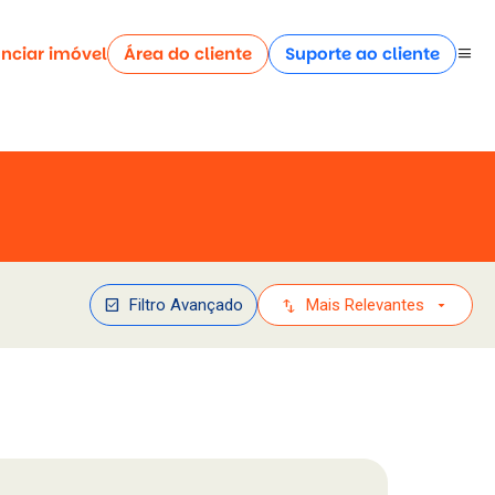
nciar imóvel
Área do cliente
Suporte ao cliente
menu
check_box
swap_vert
arrow_drop_down
Filtro Avançado
Mais Relevantes