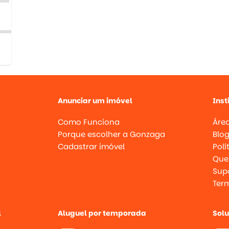
Anunciar um imóvel
Inst
Como Funciona
Área
Porque escolher a Gonzaga
Blo
Cadastrar imóvel
Polí
Que
Supo
Ter
l
Aluguel por temporada
Sol