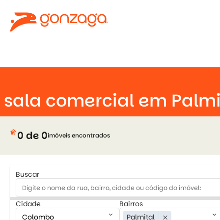
keyboard_arrow_down
sala comercial em Palm
house
0 de 0
imóveis encontrados
Buscar
Cidade
Bairros
keyboard_arrow_down
keyboard_arrow_down
Palmital
close