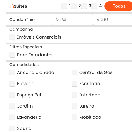
1
2
3
4+
Suítes
bathtub
Todos
Condomínio
Campanha
Imóveis Comerciais
Filtros Especiais
Para Estudantes
Comodidades
Ar condicionado
Central de Gás
Elevador
Escritório
Espaço Pet
Interfone
Jardim
Lareira
Lavanderia
Mobiliado
Sauna