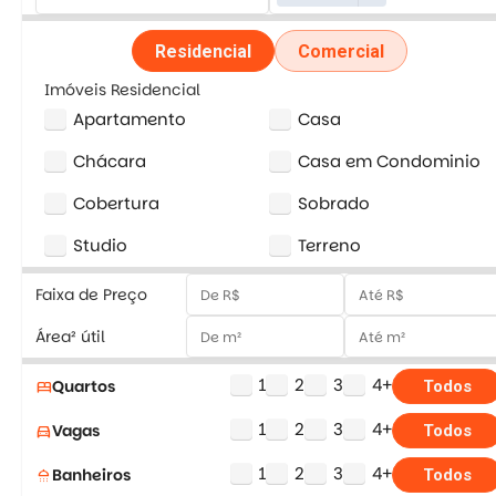
Residencial
Comercial
Imóveis Residencial
Apartamento
Casa
Chácara
Casa em Condominio
Cobertura
Sobrado
Studio
Terreno
Faixa de Preço
Área² útil
1
2
3
4+
Quartos
bed
Todos
1
2
3
4+
Vagas
directions_car
Todos
1
2
3
4+
Banheiros
shower
Todos