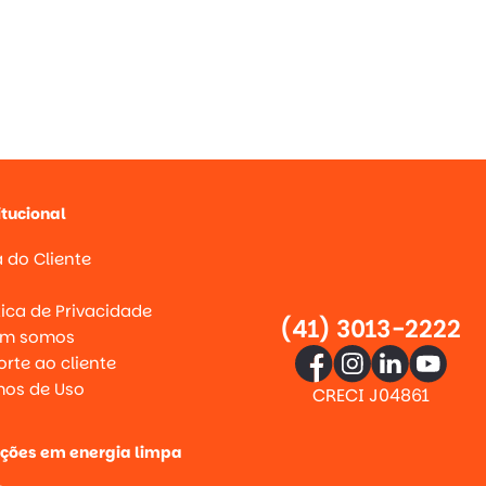
itucional
 do Cliente
g
tica de Privacidade
(41) 3013-2222
m somos
rte ao cliente
mos de Uso
CRECI J04861
uções em energia limpa