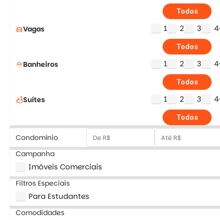
Todos
1
2
3
4
Vagas
directions_car
Todos
1
2
3
4
Banheiros
shower
Todos
1
2
3
4
Suítes
bathtub
Todos
Condomínio
Campanha
Imóveis Comerciais
Filtros Especiais
Para Estudantes
Comodidades