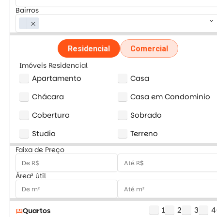
Bairros
keyboard_arrow_down
close
Residencial
Comercial
Imóveis Residencial
Apartamento
Casa
Chácara
Casa em Condominio
Cobertura
Sobrado
Studio
Terreno
Faixa de Preço
Área² útil
1
2
3
4
Quartos
bed