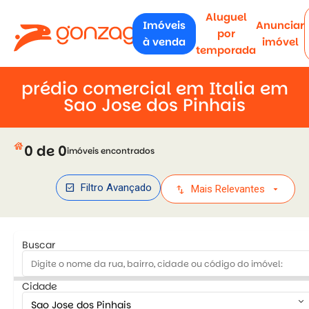
Aluguel
Imóveis
Anunciar
por
à venda
imóvel
temporada
prédio comercial em Italia em
Sao Jose dos Pinhais
house
0 de 0
imóveis encontrados
check_box
Filtro Avançado
swap_vert
arrow_drop_down
Mais Relevantes
Buscar
Cidade
keyboard_arrow_down