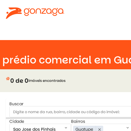
keyboard_arrow_down
prédio comercial em Gu
house
0 de 0
imóveis encontrados
Buscar
Cidade
Bairros
keyboard_arrow_down
keyboard_arrow_down
Guatupe
close