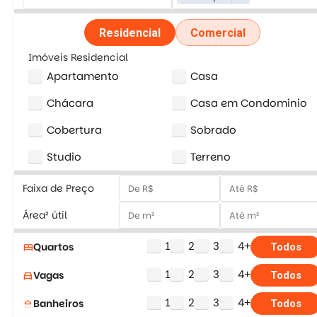
Residencial
Comercial
Imóveis Residencial
Apartamento
Casa
Chácara
Casa em Condominio
Cobertura
Sobrado
Studio
Terreno
Faixa de Preço
Área² útil
1
2
3
4+
Quartos
bed
Todos
1
2
3
4+
Vagas
directions_car
Todos
1
2
3
4+
Banheiros
shower
Todos