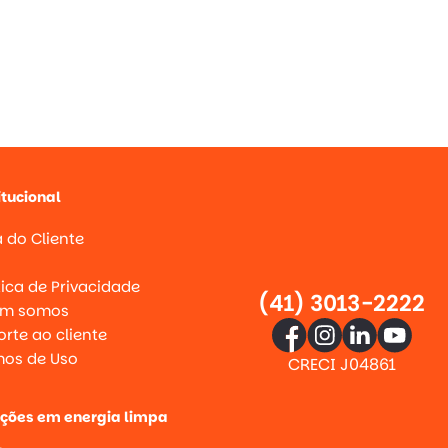
itucional
 do Cliente
g
tica de Privacidade
(41) 3013-2222
m somos
rte ao cliente
mos de Uso
CRECI J04861
uções em energia limpa