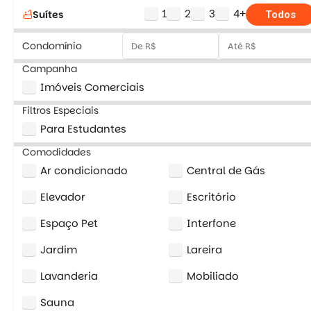
1
2
3
4+
Suítes
bathtub
Todos
Condomínio
Campanha
Imóveis Comerciais
Filtros Especiais
Para Estudantes
Comodidades
Ar condicionado
Central de Gás
Elevador
Escritório
Espaço Pet
Interfone
Jardim
Lareira
Lavanderia
Mobiliado
Sauna