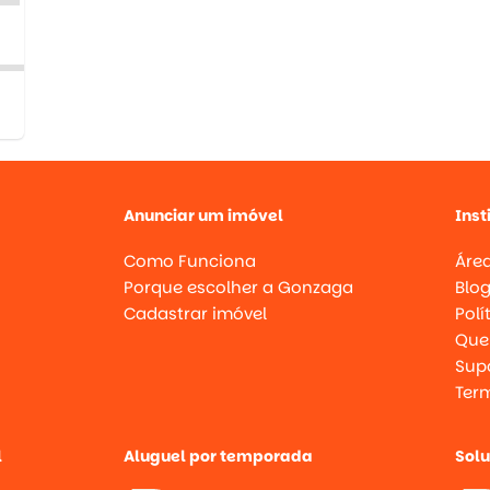
Anunciar um imóvel
Inst
Como Funciona
Área
Porque escolher a Gonzaga
Blo
Cadastrar imóvel
Polí
Que
Supo
Ter
l
Aluguel por temporada
Sol