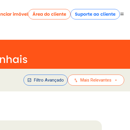
nciar imóvel
Área do cliente
Suporte ao cliente
menu
nhais
check_box
swap_vert
arrow_drop_down
Filtro Avançado
Mais Relevantes