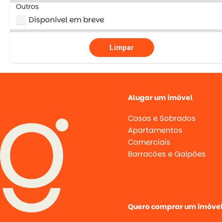
Outros
Disponível em breve
Limpar
Alugar um imóvel
Casas e Sobrados
Apartamentos
Comerciais
Barracões e Galpões
Quero comprar um imóve