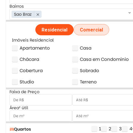
Bairros
keyboard_arrow_down
Sao Braz
close
Residencial
Comercial
Imóveis Residencial
Apartamento
Casa
Chácara
Casa em Condominio
Cobertura
Sobrado
Studio
Terreno
Faixa de Preço
Área² útil
1
2
3
4
Quartos
bed