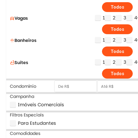
Todos
1
2
3
4
Vagas
directions_car
Todos
1
2
3
4
Banheiros
shower
Todos
1
2
3
4
Suítes
bathtub
Todos
Condomínio
Campanha
Imóveis Comerciais
Filtros Especiais
Para Estudantes
Comodidades