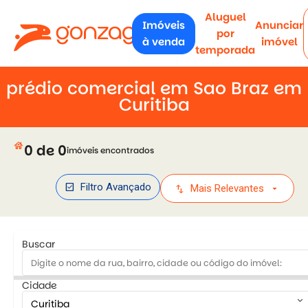
Aluguel
Imóveis
Anunciar
por
à venda
imóvel
temporada
prédio comercial em Sao Braz em
Curitiba
house
0 de 0
imóveis encontrados
check_box
Filtro Avançado
swap_vert
arrow_drop_down
Mais Relevantes
Buscar
Cidade
keyboard_arrow_down