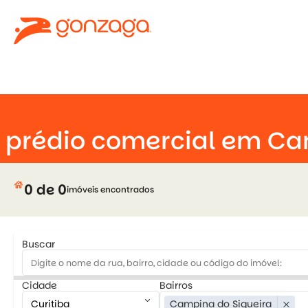
keyboard_arrow_down
eira
close
prédio comercial em Ca
house
0 de 0
imóveis encontrados
Buscar
Cidade
Bairros
keyboard_arrow_down
key
Campina do Siqueira
close