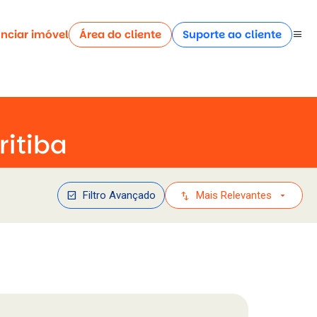
nciar imóvel
Área do cliente
Suporte ao cliente
menu
itiba
check_box
swap_vert
arrow_drop_down
Filtro Avançado
Mais Relevantes