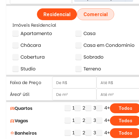
Residencial
Comercial
Imóveis Residencial
Apartamento
Casa
Chácara
Casa em Condominio
Cobertura
Sobrado
Studio
Terreno
Faixa de Preço
Área² útil
1
2
3
4+
Quartos
bed
Todos
1
2
3
4+
Vagas
directions_car
Todos
1
2
3
4+
Banheiros
shower
Todos