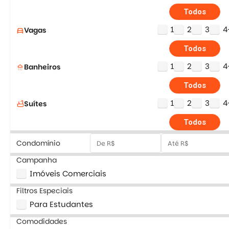
Todos
1
2
3
4
Vagas
directions_car
Todos
1
2
3
4
Banheiros
shower
Todos
1
2
3
4
Suítes
bathtub
Todos
Condomínio
Campanha
Imóveis Comerciais
Filtros Especiais
Para Estudantes
Comodidades