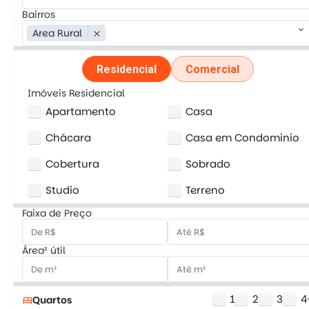
Bairros
keyboard_arrow_down
Area Rural
close
Residencial
Comercial
Imóveis Residencial
Apartamento
Casa
Chácara
Casa em Condominio
Cobertura
Sobrado
Studio
Terreno
Faixa de Preço
Área² útil
1
2
3
4
Quartos
bed