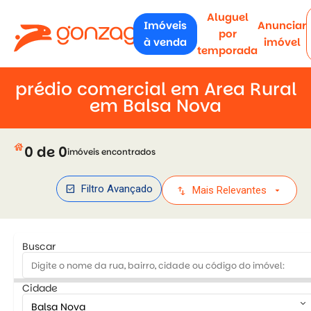
Aluguel
Imóveis
Anunciar
por
à venda
imóvel
temporada
prédio comercial em Area Rural
em Balsa Nova
house
0 de 0
imóveis encontrados
check_box
Filtro Avançado
swap_vert
arrow_drop_down
Mais Relevantes
Buscar
Cidade
keyboard_arrow_down