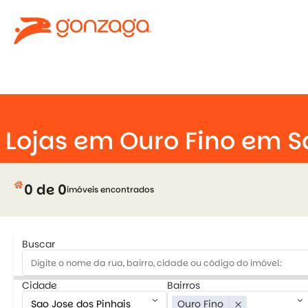
keyboard_arrow_down
Lojas em Ouro Fino em S
house
0 de 0
imóveis encontrados
Buscar
Cidade
Bairros
keyboard_arrow_down
keyboard_arrow_down
Ouro Fino
close