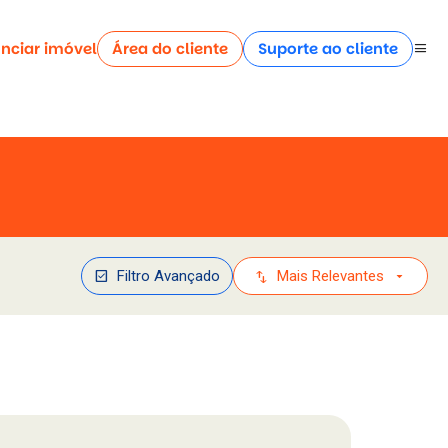
nciar imóvel
Área do cliente
Suporte ao cliente
menu
check_box
swap_vert
arrow_drop_down
Filtro Avançado
Mais Relevantes