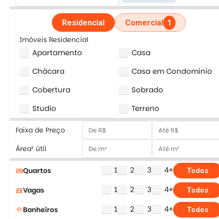
Residencial
Comercial
1
Imóveis Residencial
Apartamento
Casa
Chácara
Casa em Condominio
Cobertura
Sobrado
Studio
Terreno
Faixa de Preço
Área² útil
1
2
3
4+
Quartos
bed
Todos
1
2
3
4+
Vagas
directions_car
Todos
1
2
3
4+
Banheiros
shower
Todos