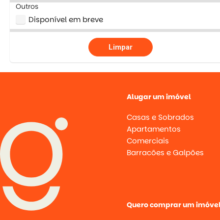
Outros
Disponível em breve
Limpar
Alugar um imóvel
Casas e Sobrados
Apartamentos
Comerciais
Barracões e Galpões
Quero comprar um imóve