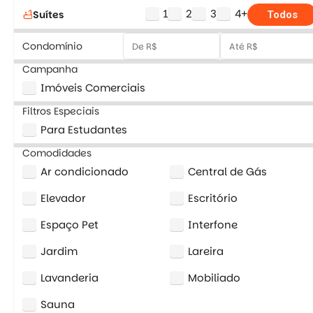
1
2
3
4+
Suítes
bathtub
Todos
Condomínio
Campanha
Imóveis Comerciais
Filtros Especiais
Para Estudantes
Comodidades
Ar condicionado
Central de Gás
Elevador
Escritório
Espaço Pet
Interfone
Jardim
Lareira
Lavanderia
Mobiliado
Sauna