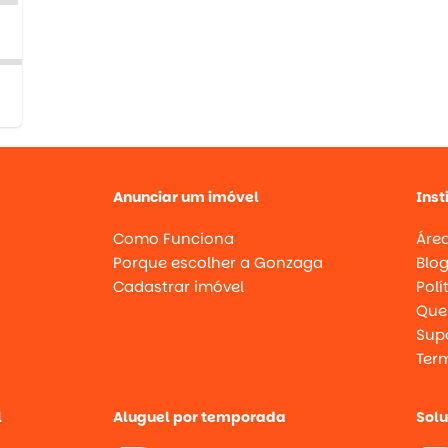
Anunciar um imóvel
Inst
Como Funciona
Área
Porque escolher a Gonzaga
Blo
Cadastrar imóvel
Polí
Que
Supo
Ter
l
Aluguel por temporada
Sol