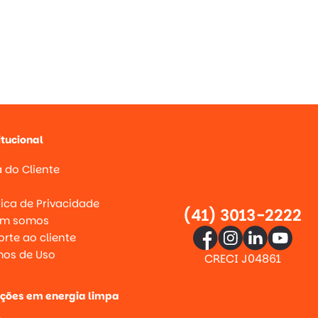
itucional
 do Cliente
g
tica de Privacidade
(41) 3013-2222
m somos
rte ao cliente
mos de Uso
CRECI J04861
uções em energia limpa