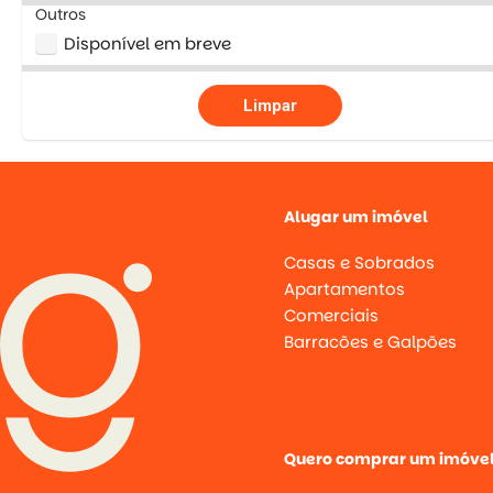
Outros
Disponível em breve
Limpar
Alugar um imóvel
Casas e Sobrados
Apartamentos
Comerciais
Barracões e Galpões
Quero comprar um imóve