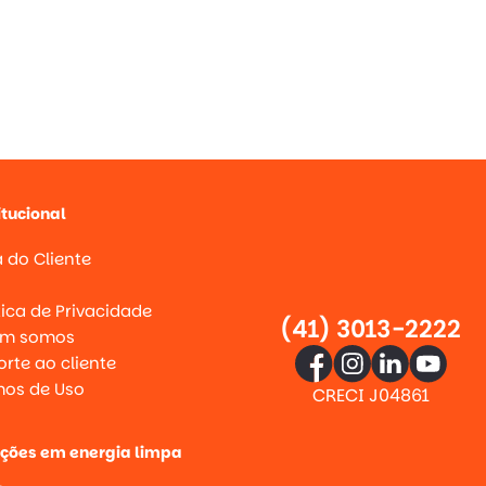
itucional
 do Cliente
g
tica de Privacidade
(41) 3013-2222
m somos
rte ao cliente
mos de Uso
CRECI J04861
uções em energia limpa