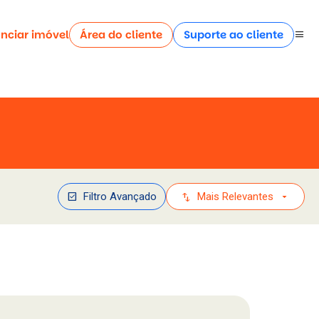
nciar imóvel
Área do cliente
Suporte ao cliente
menu
check_box
swap_vert
arrow_drop_down
Filtro Avançado
Mais Relevantes