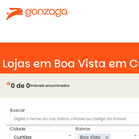
keyboard_arrow_down
Lojas em Boa Vista em C
house
0 de 0
imóveis encontrados
Buscar
Cidade
Bairros
keyboard_arrow_down
keyboard_arrow_down
Boa Vista
close