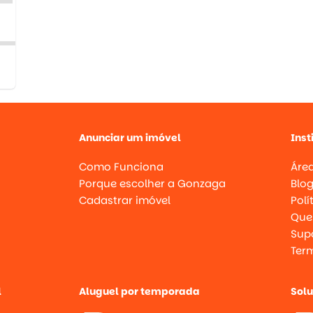
Anunciar um imóvel
Inst
Como Funciona
Área
Porque escolher a Gonzaga
Blo
Cadastrar imóvel
Polí
Que
Supo
Ter
l
Aluguel por temporada
Sol