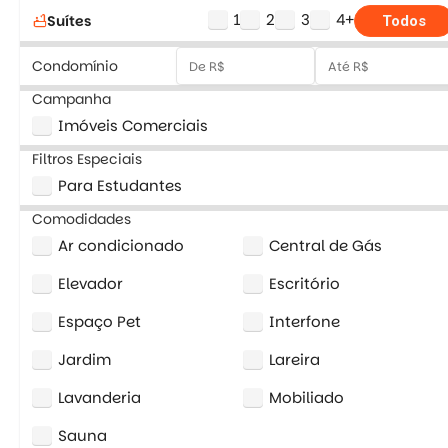
1
2
3
4+
Suítes
bathtub
Todos
Condomínio
Campanha
Imóveis Comerciais
Filtros Especiais
Para Estudantes
Comodidades
Ar condicionado
Central de Gás
Elevador
Escritório
Espaço Pet
Interfone
Jardim
Lareira
Lavanderia
Mobiliado
Sauna