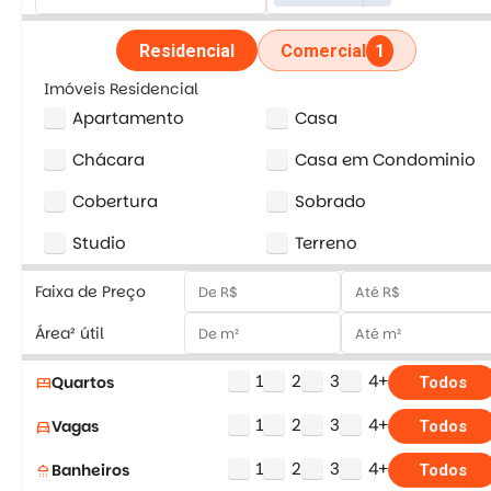
Residencial
Comercial
1
Imóveis Residencial
Apartamento
Casa
Chácara
Casa em Condominio
Cobertura
Sobrado
Studio
Terreno
Faixa de Preço
Área² útil
1
2
3
4+
Quartos
bed
Todos
1
2
3
4+
Vagas
directions_car
Todos
1
2
3
4+
Banheiros
shower
Todos