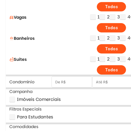
Todos
1
2
3
4
Vagas
directions_car
Todos
1
2
3
4
Banheiros
shower
Todos
1
2
3
4
Suítes
bathtub
Todos
Condomínio
Campanha
Imóveis Comerciais
Filtros Especiais
Para Estudantes
Comodidades