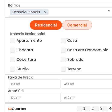
Bairros
keyboard_arrow_down
Estancia Pinhais
close
Residencial
Comercial
Imóveis Residencial
Apartamento
Casa
Chácara
Casa em Condominio
Cobertura
Sobrado
Studio
Terreno
Faixa de Preço
Área² útil
1
2
3
4
Quartos
bed