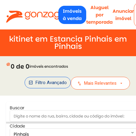
Aluguel
Imóveis
Anunciar
por
à venda
imóvel
temporada
kitinet em Estancia Pinhais em
Pinhais
house
0 de 0
imóveis encontrados
check_box
Filtro Avançado
swap_vert
arrow_drop_down
Mais Relevantes
Buscar
Cidade
keyboard_arrow_down