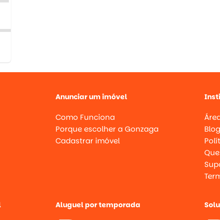
Anunciar um imóvel
Inst
Como Funciona
Área
Porque escolher a Gonzaga
Blo
Cadastrar imóvel
Polí
Que
Supo
Ter
l
Aluguel por temporada
Sol