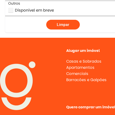
Outros
Disponível em breve
Limpar
Alugar um imóvel
Casas e Sobrados
Apartamentos
Comerciais
Barracões e Galpões
Quero comprar um imóve