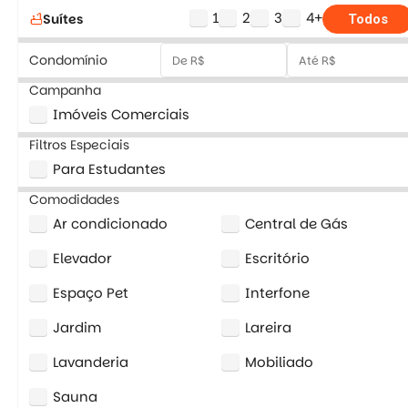
1
2
3
4+
Suítes
bathtub
Todos
Condomínio
Campanha
Imóveis Comerciais
Filtros Especiais
Para Estudantes
Comodidades
Ar condicionado
Central de Gás
Elevador
Escritório
Espaço Pet
Interfone
Jardim
Lareira
Lavanderia
Mobiliado
Sauna