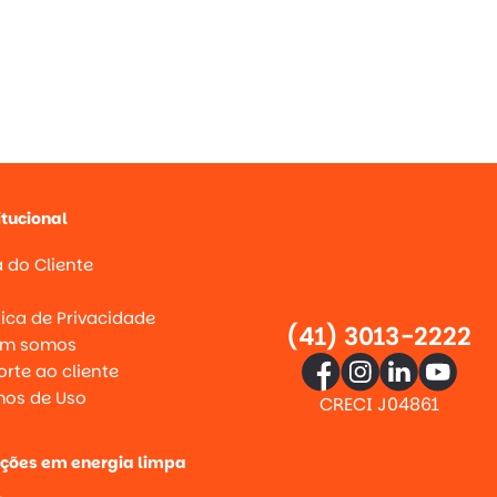
itucional
 do Cliente
g
tica de Privacidade
(41) 3013-2222
m somos
rte ao cliente
mos de Uso
CRECI J04861
uções em energia limpa