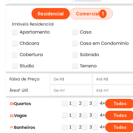
Residencial
Comercial
1
Imóveis Residencial
Apartamento
Casa
Chácara
Casa em Condominio
Cobertura
Sobrado
Studio
Terreno
Faixa de Preço
Área² útil
1
2
3
4+
Quartos
bed
Todos
1
2
3
4+
Vagas
directions_car
Todos
1
2
3
4+
Banheiros
shower
Todos