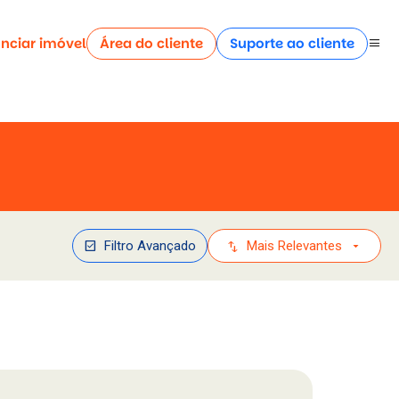
nciar imóvel
Área do cliente
Suporte ao cliente
menu
check_box
swap_vert
arrow_drop_down
Filtro Avançado
Mais Relevantes