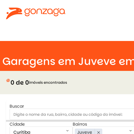
keyboard_arrow_down
Garagens em Juveve em
house
0 de 0
imóveis encontrados
Buscar
Cidade
Bairros
keyboard_arrow_down
keyboard_arrow_down
Juveve
close