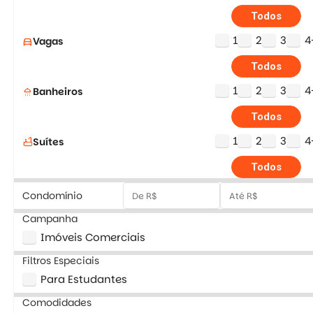
Todos
1
2
3
4
Vagas
directions_car
Todos
1
2
3
4
Banheiros
shower
Todos
1
2
3
4
Suítes
bathtub
Todos
Condomínio
Campanha
Imóveis Comerciais
Filtros Especiais
Para Estudantes
Comodidades