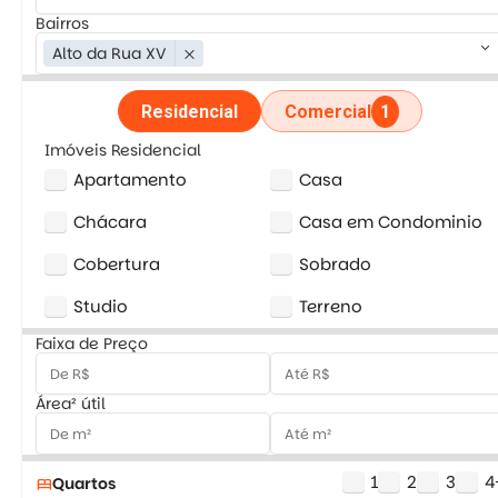
Bairros
keyboard_arrow_down
Alto da Rua XV
close
Residencial
Comercial
1
Imóveis Residencial
Apartamento
Casa
Chácara
Casa em Condominio
Cobertura
Sobrado
Studio
Terreno
Faixa de Preço
Área² útil
1
2
3
4
Quartos
bed