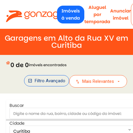
Aluguel
Imóveis
Anunciar
por
à venda
imóvel
temporada
Garagens em Alto da Rua XV em
Curitiba
house
0 de 0
imóveis encontrados
check_box
Filtro Avançado
swap_vert
arrow_drop_down
Mais Relevantes
Buscar
Cidade
keyboard_arrow_down