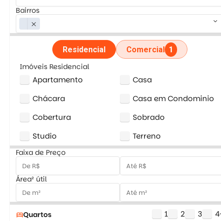
Bairros
keyboard_arrow_down
close
Residencial
Comercial
1
Imóveis Residencial
Apartamento
Casa
Chácara
Casa em Condominio
Cobertura
Sobrado
Studio
Terreno
Faixa de Preço
Área² útil
1
2
3
4
Quartos
bed