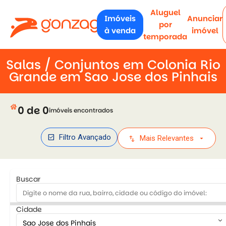
Aluguel
Imóveis
Anunciar
por
à venda
imóvel
temporada
Salas / Conjuntos em Colonia Rio
Grande em Sao Jose dos Pinhais
house
0 de 0
imóveis encontrados
check_box
Filtro Avançado
swap_vert
arrow_drop_down
Mais Relevantes
Buscar
Cidade
keyboard_arrow_down