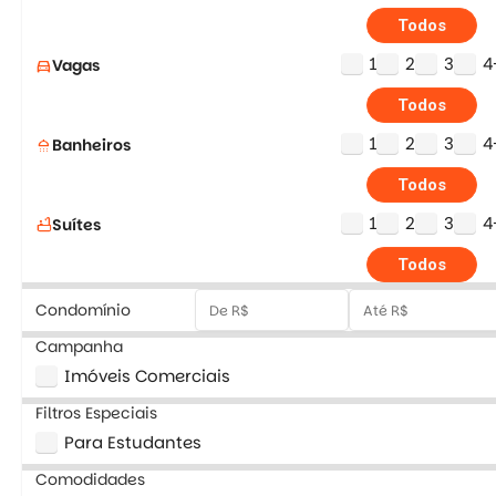
Todos
1
2
3
4
Vagas
directions_car
Todos
1
2
3
4
Banheiros
shower
Todos
1
2
3
4
Suítes
bathtub
Todos
Condomínio
Campanha
Imóveis Comerciais
Filtros Especiais
Para Estudantes
Comodidades