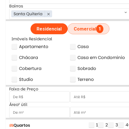
Bairros
keyboard_arrow_down
Santa Quiteria
close
Residencial
Comercial
1
Imóveis Residencial
Apartamento
Casa
Chácara
Casa em Condominio
Cobertura
Sobrado
Studio
Terreno
Faixa de Preço
Área² útil
1
2
3
4
Quartos
bed