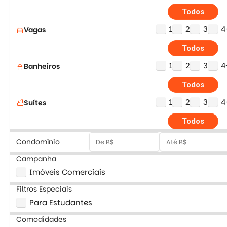
Todos
1
2
3
4
Vagas
directions_car
Todos
1
2
3
4
Banheiros
shower
Todos
1
2
3
4
Suítes
bathtub
Todos
Condomínio
Campanha
Imóveis Comerciais
Filtros Especiais
Para Estudantes
Comodidades