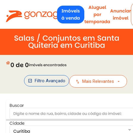
Aluguel
Imóveis
Anunciar
por
à venda
imóvel
temporada
Salas / Conjuntos em Santa
Quiteria em Curitiba
house
0 de 0
imóveis encontrados
check_box
Filtro Avançado
swap_vert
arrow_drop_down
Mais Relevantes
Buscar
Cidade
keyboard_arrow_down