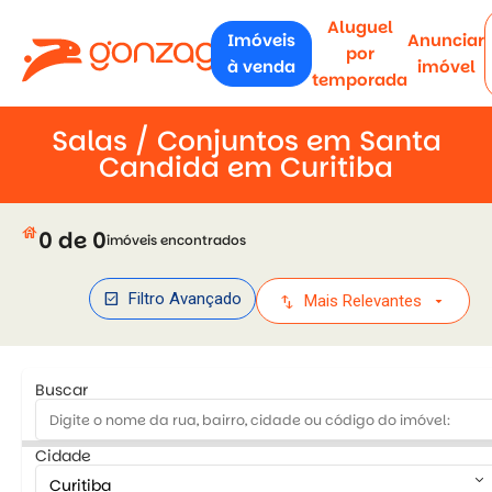
Aluguel
Imóveis
Anunciar
por
à venda
imóvel
temporada
Salas / Conjuntos em Santa
Candida em Curitiba
house
0 de 0
imóveis encontrados
check_box
Filtro Avançado
swap_vert
arrow_drop_down
Mais Relevantes
Buscar
Cidade
keyboard_arrow_down