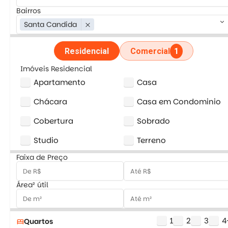
Bairros
keyboard_arrow_down
Santa Candida
close
Residencial
Comercial
1
Imóveis Residencial
Apartamento
Casa
Chácara
Casa em Condominio
Cobertura
Sobrado
Studio
Terreno
Faixa de Preço
Área² útil
1
2
3
4
Quartos
bed