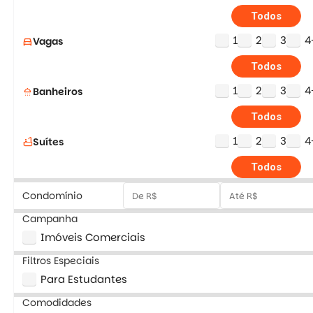
Todos
1
2
3
4
Vagas
directions_car
Todos
1
2
3
4
Banheiros
shower
Todos
1
2
3
4
Suítes
bathtub
Todos
Condomínio
Campanha
Imóveis Comerciais
Filtros Especiais
Para Estudantes
Comodidades