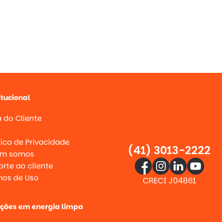
itucional
 do Cliente
g
tica de Privacidade
(41) 3013-2222
m somos
rte ao cliente
mos de Uso
CRECI J04861
uções em energia limpa