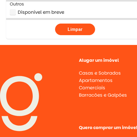
Outros
Disponível em breve
Limpar
Alugar um imóvel
Casas e Sobrados
Apartamentos
Comerciais
Barracões e Galpões
Quero comprar um imóve