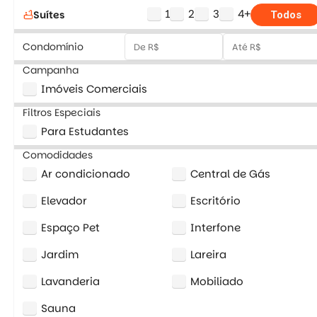
1
2
3
4+
Suítes
bathtub
Todos
Condomínio
Campanha
Imóveis Comerciais
Filtros Especiais
Para Estudantes
Comodidades
Ar condicionado
Central de Gás
Elevador
Escritório
Espaço Pet
Interfone
Jardim
Lareira
Lavanderia
Mobiliado
Sauna