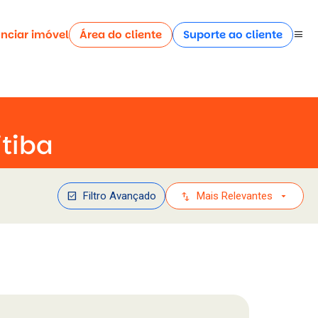
nciar imóvel
Área do cliente
Suporte ao cliente
menu
tiba
check_box
swap_vert
arrow_drop_down
Filtro Avançado
Mais Relevantes