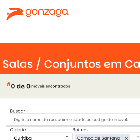
keyboard_arrow_down
na
close
Salas / Conjuntos em C
house
0 de 0
imóveis encontrados
Buscar
Cidade
Bairros
keyboard_arrow_down
keyboard_arrow_down
Campo de Santana
close