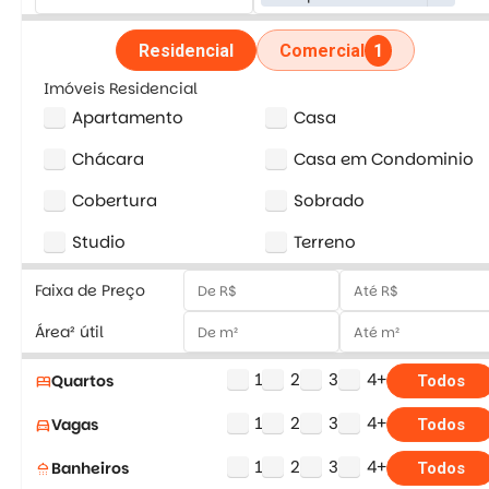
Residencial
Comercial
1
Imóveis Residencial
Apartamento
Casa
Chácara
Casa em Condominio
Cobertura
Sobrado
Studio
Terreno
Faixa de Preço
Área² útil
1
2
3
4+
Quartos
bed
Todos
1
2
3
4+
Vagas
directions_car
Todos
1
2
3
4+
Banheiros
shower
Todos