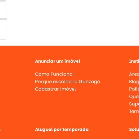
Anunciar um imóvel
Inst
Como Funciona
Área
Porque escolher a Gonzaga
Blo
Cadastrar imóvel
Polí
Que
Supo
Ter
l
Aluguel por temporada
Sol