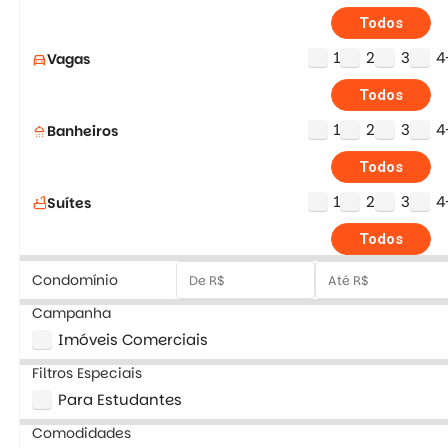
Todos
1
2
3
4
Vagas
directions_car
Todos
1
2
3
4
Banheiros
shower
Todos
1
2
3
4
Suítes
bathtub
Todos
Condomínio
Campanha
Imóveis Comerciais
Filtros Especiais
Para Estudantes
Comodidades