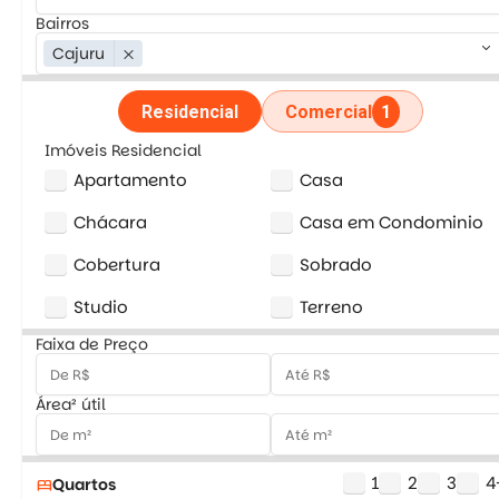
Bairros
keyboard_arrow_down
Cajuru
close
Residencial
Comercial
1
Imóveis Residencial
Apartamento
Casa
Chácara
Casa em Condominio
Cobertura
Sobrado
Studio
Terreno
Faixa de Preço
Área² útil
1
2
3
4
Quartos
bed