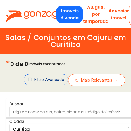
Aluguel
Imóveis
Anunciar
por
à venda
imóvel
temporada
Salas / Conjuntos em Cajuru em
Curitiba
house
0 de 0
imóveis encontrados
check_box
Filtro Avançado
swap_vert
arrow_drop_down
Mais Relevantes
Buscar
Cidade
keyboard_arrow_down