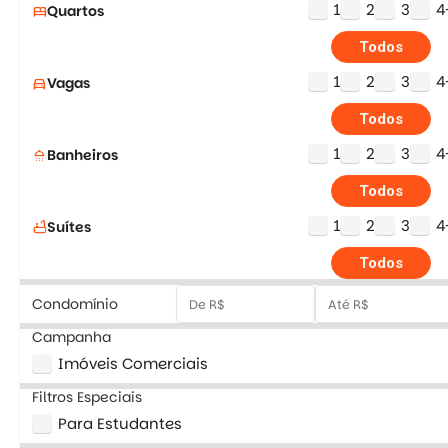
1
2
3
4
Quartos
bed
Todos
1
2
3
4
Vagas
directions_car
Todos
1
2
3
4
Banheiros
shower
Todos
1
2
3
4
Suítes
bathtub
Todos
Condomínio
Campanha
Imóveis Comerciais
Filtros Especiais
Para Estudantes