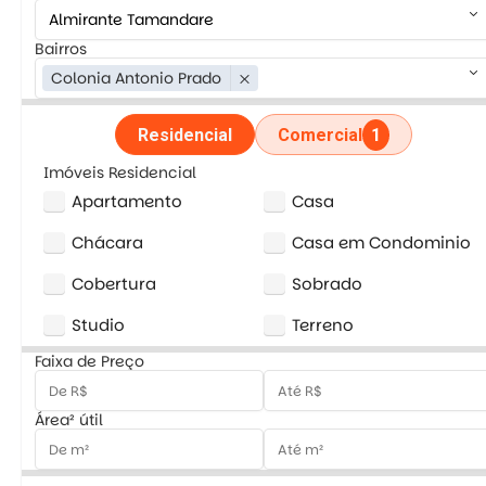
keyboard_arrow_down
Bairros
keyboard_arrow_down
Colonia Antonio Prado
close
Residencial
Comercial
1
Imóveis Residencial
Apartamento
Casa
Chácara
Casa em Condominio
Cobertura
Sobrado
Studio
Terreno
Faixa de Preço
Área² útil