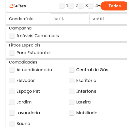
1
2
3
4+
Suítes
bathtub
Todos
Condomínio
Campanha
Imóveis Comerciais
Filtros Especiais
Para Estudantes
Comodidades
Ar condicionado
Central de Gás
Elevador
Escritório
Espaço Pet
Interfone
Jardim
Lareira
Lavanderia
Mobiliado
Sauna