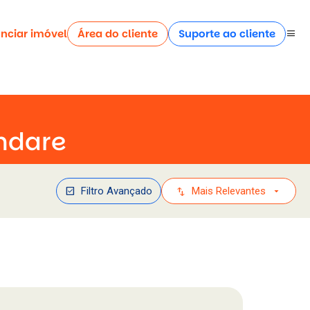
nciar imóvel
Área do cliente
Suporte ao cliente
menu
ndare
check_box
swap_vert
arrow_drop_down
Filtro Avançado
Mais Relevantes