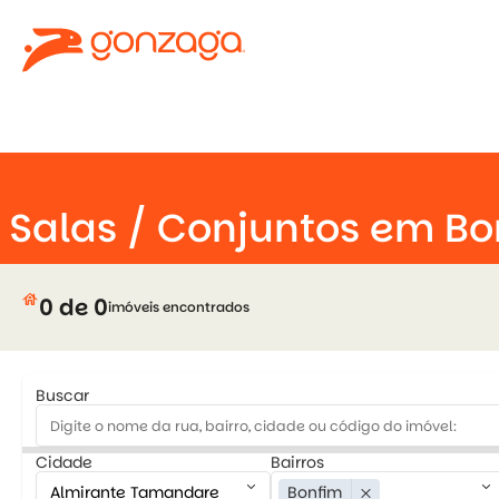
keyboard_arrow_down
Salas / Conjuntos em B
house
0 de 0
imóveis encontrados
Buscar
Cidade
Bairros
keyboard_arrow_down
keyboard_arrow_down
Bonfim
close