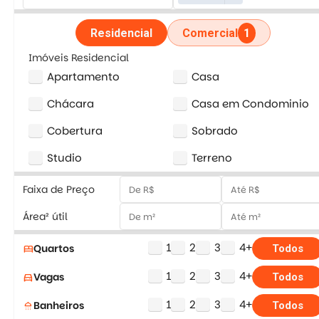
Residencial
Comercial
1
Imóveis Residencial
Apartamento
Casa
Chácara
Casa em Condominio
Cobertura
Sobrado
Studio
Terreno
Faixa de Preço
Área² útil
1
2
3
4+
Quartos
bed
Todos
1
2
3
4+
Vagas
directions_car
Todos
1
2
3
4+
Banheiros
shower
Todos