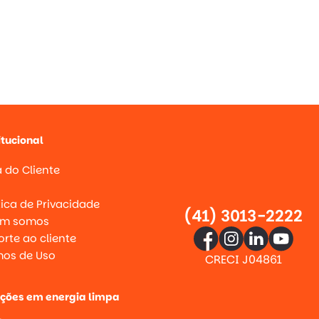
itucional
 do Cliente
g
tica de Privacidade
(41) 3013-2222
m somos
rte ao cliente
mos de Uso
CRECI J04861
uções em energia limpa