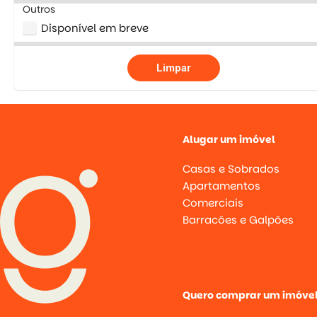
Outros
Disponível em breve
Limpar
Alugar um imóvel
Casas e Sobrados
Apartamentos
Comerciais
Barracões e Galpões
Quero comprar um imóve