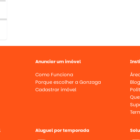
Anunciar um imóvel
Inst
Como Funciona
Área
Porque escolher a Gonzaga
Blo
Cadastrar imóvel
Polí
Que
Supo
Ter
l
Aluguel por temporada
Sol