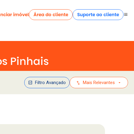
nciar imóvel
Área do cliente
Suporte ao cliente
menu
s Pinhais
check_box
swap_vert
arrow_drop_down
Filtro Avançado
Mais Relevantes