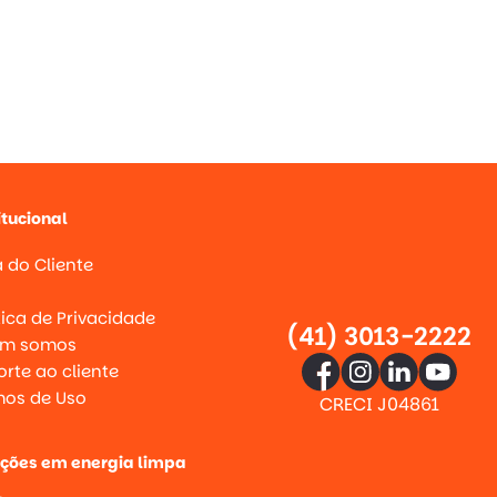
itucional
 do Cliente
g
tica de Privacidade
(41) 3013-2222
m somos
rte ao cliente
mos de Uso
CRECI J04861
uções em energia limpa