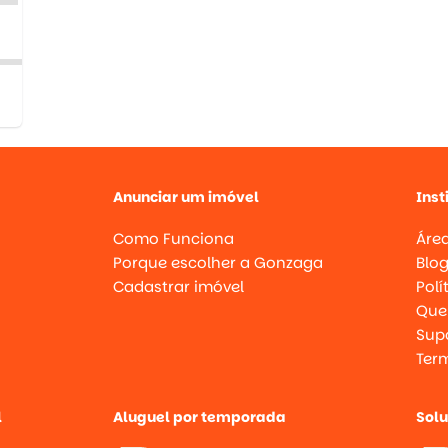
Anunciar um imóvel
Inst
Como Funciona
Área
Porque escolher a Gonzaga
Blo
Cadastrar imóvel
Polí
Que
Supo
Ter
l
Aluguel por temporada
Sol