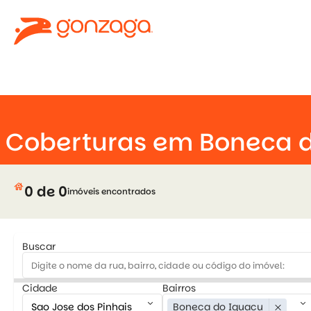
keyboard_arrow_down
u
close
Coberturas em Boneca d
house
0 de 0
imóveis encontrados
Buscar
Cidade
Bairros
keyboard_arrow_down
keyboard_arrow_down
Boneca do Iguacu
close