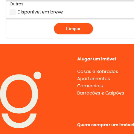
Outros
Disponível em breve
Limpar
Alugar um imóvel
Casas e Sobrados
Apartamentos
Comerciais
Barracões e Galpões
Quero comprar um imóve