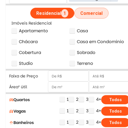
Residencial
1
Comercial
Imóveis Residencial
Apartamento
Casa
Chácara
Casa em Condominio
Cobertura
Sobrado
Studio
Terreno
Faixa de Preço
Área² útil
1
2
3
4+
Quartos
bed
Todos
1
2
3
4+
Vagas
directions_car
Todos
1
2
3
4+
Banheiros
shower
Todos