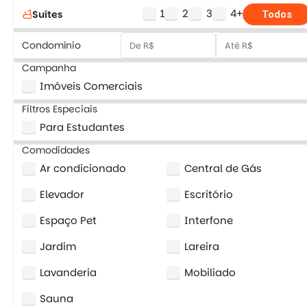
1
2
3
4+
Suítes
bathtub
Todos
Condomínio
Campanha
Imóveis Comerciais
Filtros Especiais
Para Estudantes
Comodidades
Ar condicionado
Central de Gás
Elevador
Escritório
Espaço Pet
Interfone
Jardim
Lareira
Lavanderia
Mobiliado
Sauna