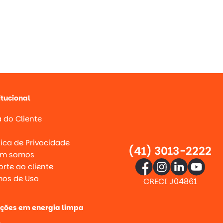
itucional
 do Cliente
g
tica de Privacidade
(41) 3013-2222
m somos
rte ao cliente
mos de Uso
CRECI J04861
uções em energia limpa