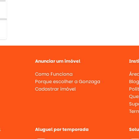
Anunciar um imóvel
Inst
Como Funciona
Área
Porque escolher a Gonzaga
Blo
Cadastrar imóvel
Polí
Que
Supo
Ter
l
Aluguel por temporada
Sol