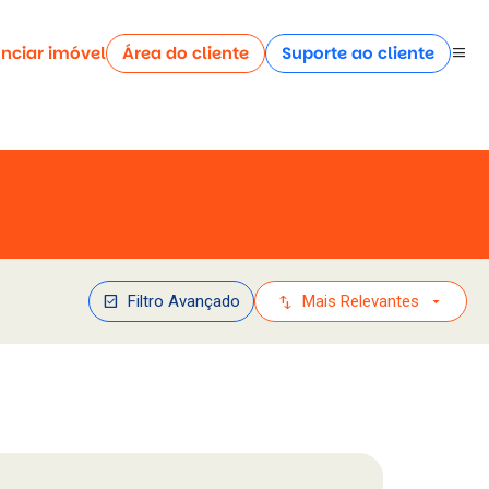
nciar imóvel
Área do cliente
Suporte ao cliente
menu
check_box
swap_vert
arrow_drop_down
Filtro Avançado
Mais Relevantes