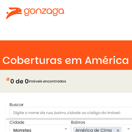
keyboard_arrow_down
close
Coberturas em América
house
0 de 0
imóveis encontrados
Buscar
Cidade
Bairros
keyboard_arrow_down
keyboard_arrow_down
América de Cima
close