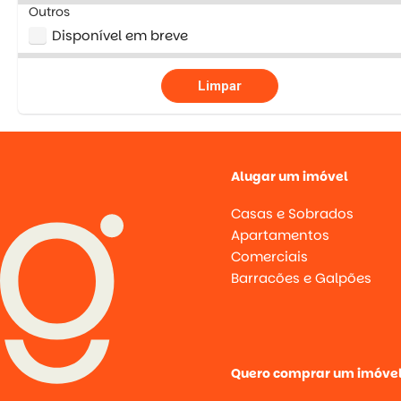
Outros
Disponível em breve
Limpar
Alugar um imóvel
Casas e Sobrados
Apartamentos
Comerciais
Barracões e Galpões
Quero comprar um imóve