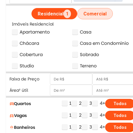
Residencial
1
Comercial
Imóveis Residencial
Apartamento
Casa
Chácara
Casa em Condominio
Cobertura
Sobrado
Studio
Terreno
Faixa de Preço
Área² útil
1
2
3
4+
Quartos
bed
Todos
1
2
3
4+
Vagas
directions_car
Todos
1
2
3
4+
Banheiros
shower
Todos