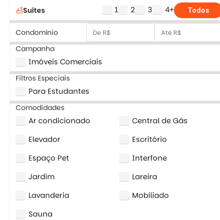
1
2
3
4+
Suítes
bathtub
Todos
Condomínio
Campanha
Imóveis Comerciais
Filtros Especiais
Para Estudantes
Comodidades
Ar condicionado
Central de Gás
Elevador
Escritório
Espaço Pet
Interfone
Jardim
Lareira
Lavanderia
Mobiliado
Sauna