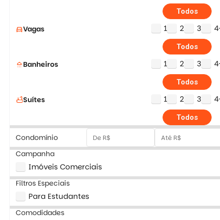
Todos
1
2
3
4
Vagas
directions_car
Todos
1
2
3
4
Banheiros
shower
Todos
1
2
3
4
Suítes
bathtub
Todos
Condomínio
Campanha
Imóveis Comerciais
Filtros Especiais
Para Estudantes
Comodidades