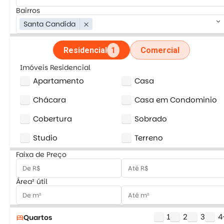
Bairros
keyboard_arrow_down
Santa Candida
close
Residencial
1
Comercial
Imóveis Residencial
Apartamento
Casa
Chácara
Casa em Condominio
Cobertura
Sobrado
Studio
Terreno
Faixa de Preço
Área² útil
1
2
3
4
Quartos
bed