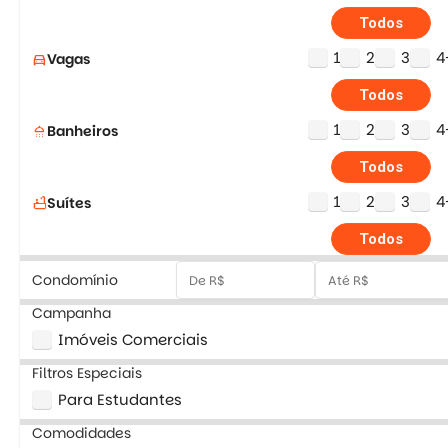
Todos
1
2
3
4
Vagas
directions_car
Todos
1
2
3
4
Banheiros
shower
Todos
1
2
3
4
Suítes
bathtub
Todos
Condomínio
Campanha
Imóveis Comerciais
Filtros Especiais
Para Estudantes
Comodidades