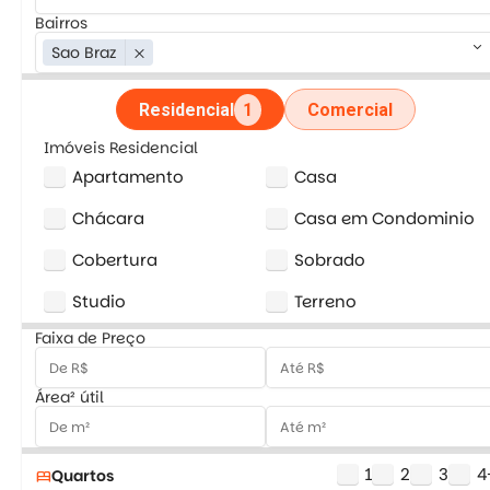
Bairros
keyboard_arrow_down
Sao Braz
close
Residencial
1
Comercial
Imóveis Residencial
Apartamento
Casa
Chácara
Casa em Condominio
Cobertura
Sobrado
Studio
Terreno
Faixa de Preço
Área² útil
1
2
3
4
Quartos
bed