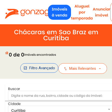
Aluguel
Imóveis
Anunciar
por
à venda
imóvel
temporada
Chácaras em Sao Braz em
Curitiba
house
0 de 0
imóveis encontrados
check_box
Filtro Avançado
swap_vert
arrow_drop_down
Mais Relevantes
Buscar
Cidade
keyboard_arrow_down