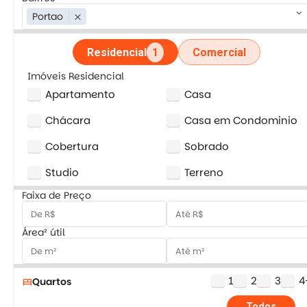
keyboard_arrow_down
Portao
close
Residencial
1
Comercial
Imóveis Residencial
Apartamento
Casa
Chácara
Casa em Condominio
Cobertura
Sobrado
Studio
Terreno
Faixa de Preço
Área² útil
1
2
3
4
Quartos
bed
Todos