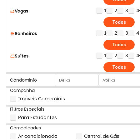
1
2
3
4
Vagas
directions_car
Todos
1
2
3
4
Banheiros
shower
Todos
1
2
3
4
Suítes
bathtub
Todos
Condomínio
Campanha
Imóveis Comerciais
Filtros Especiais
Para Estudantes
Comodidades
Ar condicionado
Central de Gás