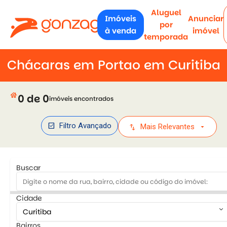
Aluguel
Imóveis
Anunciar
por
à venda
imóvel
temporada
Chácaras em Portao em Curitiba
house
0 de 0
imóveis encontrados
check_box
Filtro Avançado
swap_vert
arrow_drop_down
Mais Relevantes
Buscar
Cidade
keyboard_arrow_down
Bairros