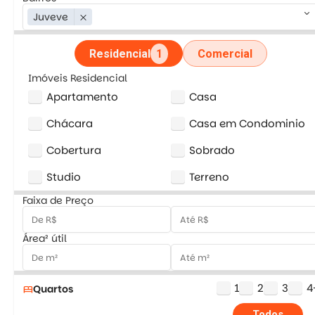
keyboard_arrow_down
Juveve
close
Residencial
1
Comercial
Imóveis Residencial
Apartamento
Casa
Chácara
Casa em Condominio
Cobertura
Sobrado
Studio
Terreno
Faixa de Preço
Área² útil
1
2
3
4
Quartos
bed
Todos