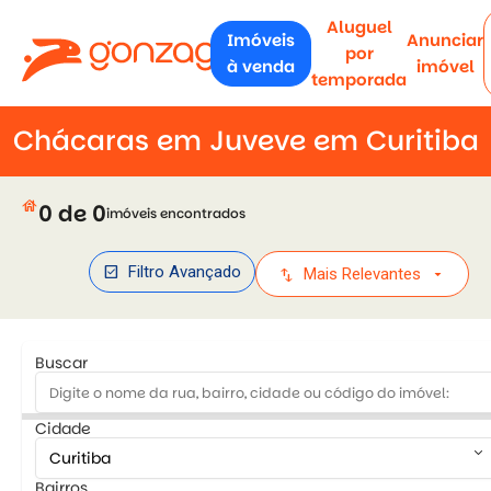
Aluguel
Imóveis
Anunciar
por
à venda
imóvel
temporada
Chácaras em Juveve em Curitiba
house
0 de 0
imóveis encontrados
check_box
Filtro Avançado
swap_vert
arrow_drop_down
Mais Relevantes
Buscar
Cidade
keyboard_arrow_down
Bairros