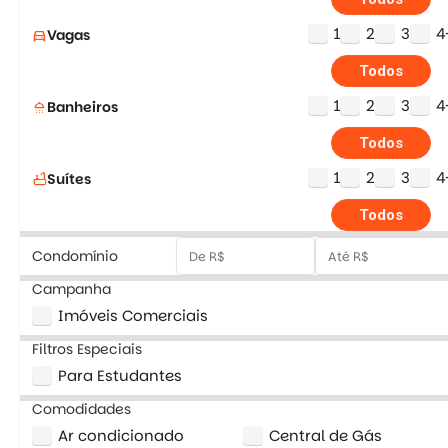
1
2
3
4
Vagas
directions_car
Todos
1
2
3
4
Banheiros
shower
Todos
1
2
3
4
Suítes
bathtub
Todos
Condomínio
Campanha
Imóveis Comerciais
Filtros Especiais
Para Estudantes
Comodidades
Ar condicionado
Central de Gás